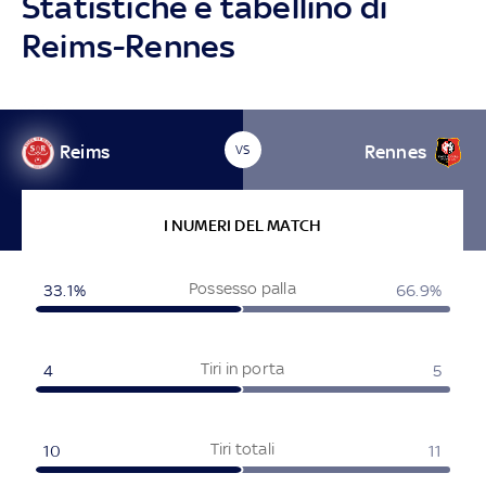
Statistiche e tabellino di
Reims-Rennes
Reims
Rennes
VS
I NUMERI DEL MATCH
Possesso palla
33.1%
66.9%
Tiri in porta
4
5
Tiri totali
10
11