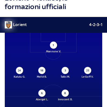
formazioni ufficiali
Lorient
4-2-3-1
1
Mannone V.
24
18
3
25
Kalulu G.
Meïté B.
Talbi M.
Le Goff V.
6
8
Abergel L.
Innocent B.