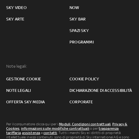
SKY VIDEO
NOW
SKY ARTE
SKY BAR
SPAZI SKY
PROGRAMMI
Note legali:
GESTIONE COOKIE
COOKIE POLICY
NOTE LEGALI
DICHIARAZIONE DI ACCESSIBILITÀ
OFFERTA SKY MEDIA
CORPORATE
Per il consumatore clicca qui per i
Moduli, Condizioni contrattuali
,
Privacy &
Cookies
,
informazioni sulle modifiche contrattuali
o per
trasparenza
tariffaria
,
assistenza
e
contatti
. Tutti i marchi Sky e i diritti di proprietà
intellettuale in essi contenuti, sono di proprietà di Sky international AG e sono