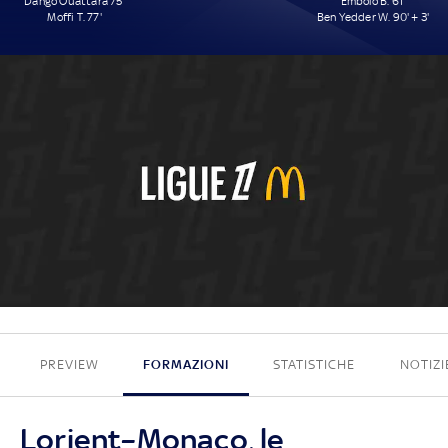
Dango Ouattara 75'
Embolo B. 61'
Moffi T. 77'
Ben Yedder W. 90' + 3'
2 - 2
PREVIEW
FORMAZIONI
STATISTICHE
NOTIZI
Lorient–Monaco, le