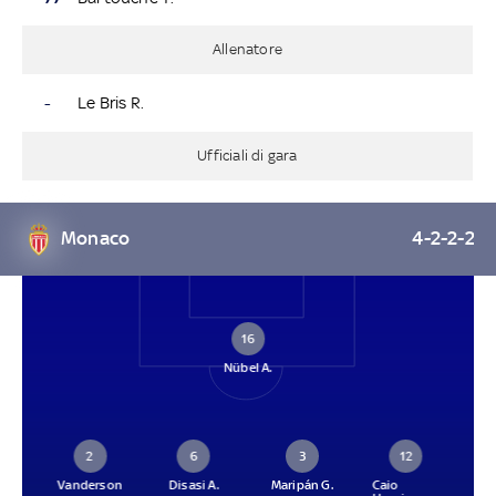
Allenatore
-
Le Bris R.
Ufficiali di gara
Monaco
4-2-2-2
16
Nübel A.
2
6
3
12
Vanderson
Disasi A.
Maripán G.
Caio