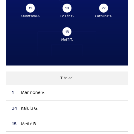
11
10
22
Ouattara D.
Le Fée E.
Cathline Y.
13
Moffi T.
Titolari
1
Mannone V.
24
Kalulu G.
18
Meïté B.