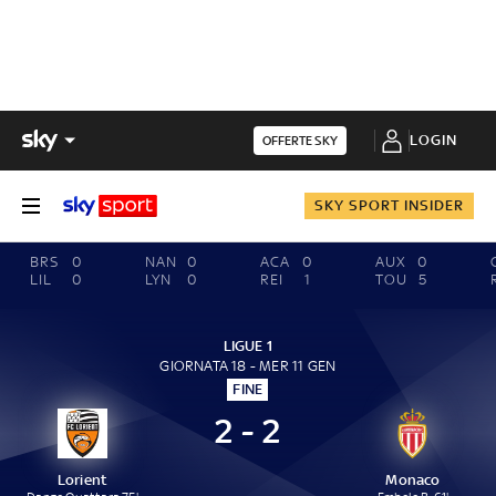
LOGIN
OFFERTE SKY
SKY SPORT INSIDER
BRS
0
NAN
0
ACA
0
AUX
0
LIL
0
LYN
0
REI
1
TOU
5
LIGUE 1
GIORNATA 18 - MER 11 GEN
FINE
2 - 2
Lorient
Monaco