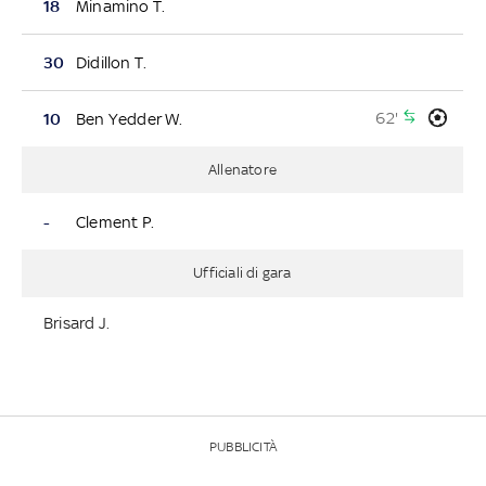
18
Minamino T.
30
Didillon T.
62'
10
Ben Yedder W.
Allenatore
-
Clement P.
Ufficiali di gara
Brisard J.
PUBBLICITÀ