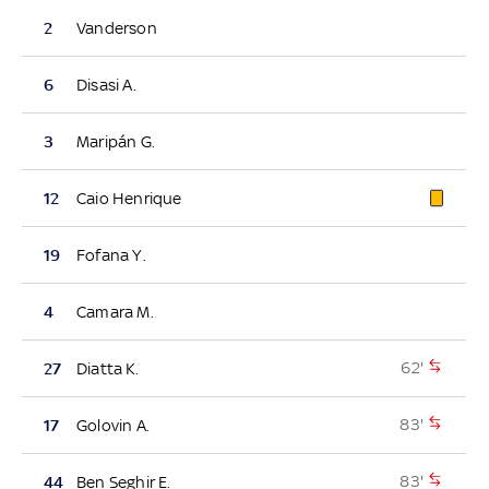
2
Vanderson
6
Disasi A.
3
Maripán G.
12
Caio Henrique
19
Fofana Y.
4
Camara M.
62'
27
Diatta K.
83'
17
Golovin A.
83'
44
Ben Seghir E.