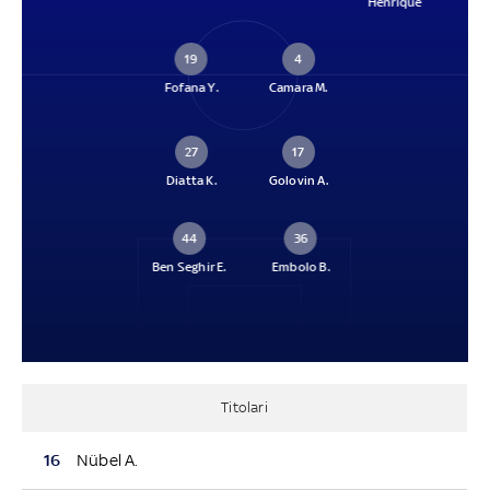
Henrique
19
4
Fofana Y.
Camara M.
27
17
Diatta K.
Golovin A.
44
36
Ben Seghir E.
Embolo B.
Titolari
16
Nübel A.