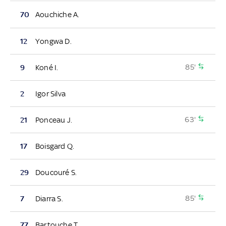
70
Aouchiche A.
12
Yongwa D.
85'
9
Koné I.
2
Igor Silva
63'
21
Ponceau J.
17
Boisgard Q.
29
Doucouré S.
85'
7
Diarra S.
77
Bartouche T.