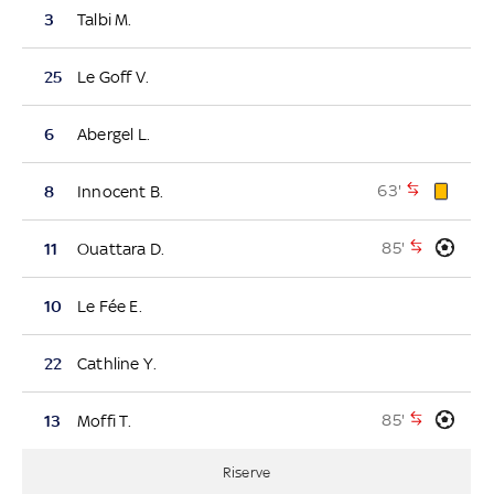
3
Talbi M.
25
Le Goff V.
6
Abergel L.
63'
8
Innocent B.
85'
11
Ouattara D.
10
Le Fée E.
22
Cathline Y.
85'
13
Moffi T.
Riserve