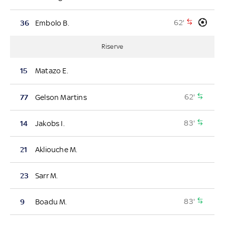
62'
36
Embolo B.
Riserve
15
Matazo E.
62'
77
Gelson Martins
83'
14
Jakobs I.
21
Akliouche M.
23
Sarr M.
83'
9
Boadu M.