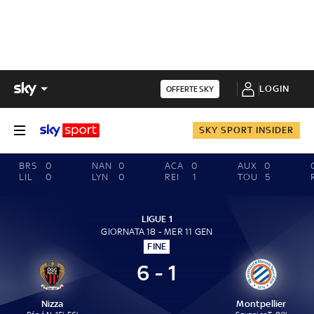
LOGIN
OFFERTE SKY
SKY SPORT INSIDER
BRS
0
NAN
0
ACA
0
AUX
0
LIL
0
LYN
0
REI
1
TOU
5
LIGUE 1
GIORNATA 18 - MER 11 GEN
FINE
6 - 1
Nizza
Montpellier