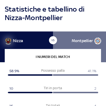
Statistiche e tabellino di
Nizza-Montpellier
Nizza
Montpellier
VS
I NUMERI DEL MATCH
Possesso palla
58.9%
41.1%
Tiri in porta
10
2
Tiri totali
16
4