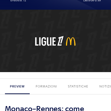
Embolo B. 72'
Laborde G. 59'
1 - 1
PREVIEW
FORMAZIONI
STATISTICHE
NOTIZI
Monaco–Rennes: come