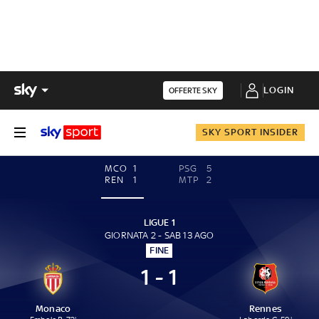
LOGIN
OFFERTE SKY
SKY SPORT INSIDER
MCO
1
PSG
5
REN
1
MTP
2
LIGUE 1
GIORNATA 2 - SAB 13 AGO
FINE
1 - 1
Monaco
Rennes