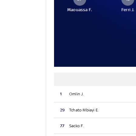
Maouassa F.
Ferri J.
1
Omlin J.
29
Tchato Mbiayi E.
77
Sacko F.