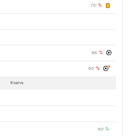
70'
86'
2
90'
Riserve
90'