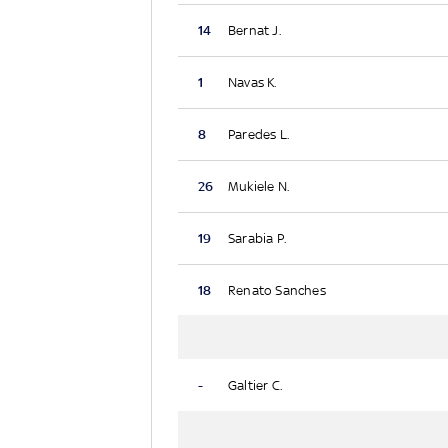
14
Bernat J.
1
Navas K.
8
Paredes L.
26
Mukiele N.
19
Sarabia P.
18
Renato Sanches
-
Galtier C.