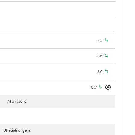
70'
86'
86'
86'
Allenatore
Ufficiali di gara