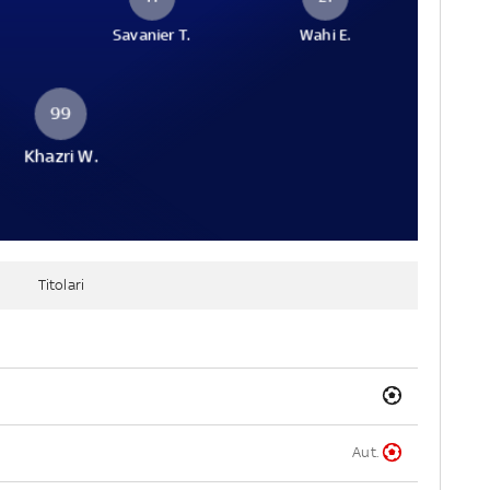
Savanier T.
Wahi E.
99
Khazri W.
Titolari
Aut.