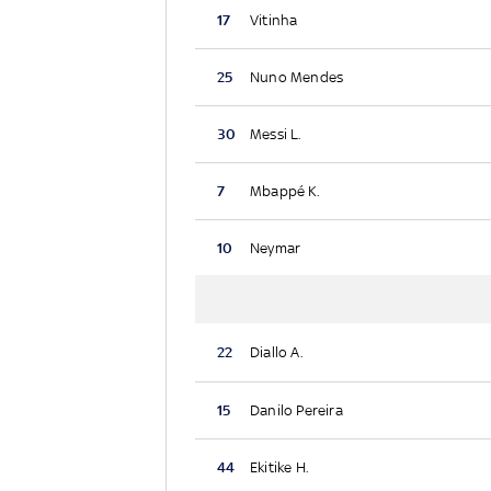
17
Vitinha
25
Nuno Mendes
30
Messi L.
7
Mbappé K.
10
Neymar
22
Diallo A.
15
Danilo Pereira
44
Ekitike H.