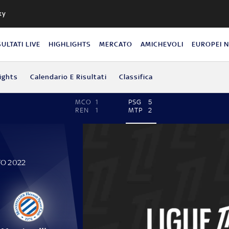
ky
SULTATI LIVE
HIGHLIGHTS
MERCATO
AMICHEVOLI
EUROPEI 
ights
Calendario E Risultati
Classifica
MCO
1
PSG
5
REN
1
MTP
2
TO 2022