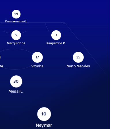
99
Donnarumma G.
5
3
Marquinhos
Kimpembe P.
17
25
 M.
Vitinha
Nuno Mendes
30
Messi L.
10
Neymar