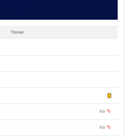
Titolari
86'
86'