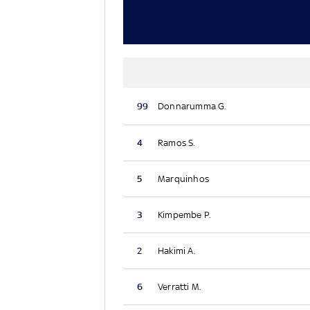
99
Donnarumma G.
4
Ramos S.
5
Marquinhos
3
Kimpembe P.
2
Hakimi A.
6
Verratti M.