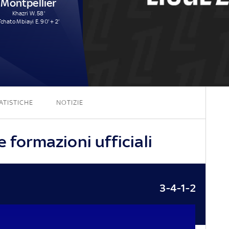
Montpellier
Khazri W. 58'
Tchato Mbiayi E. 90' + 2'
5 - 2
ATISTICHE
NOTIZIE
 formazioni ufficiali
3-4-1-2