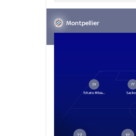
Montpellier
29
77
Tchato Mbia...
Sacko
27
12