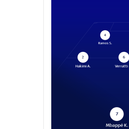
4
Ramos S.
2
6
Hakimi A.
Verratti
7
Mbappé K.