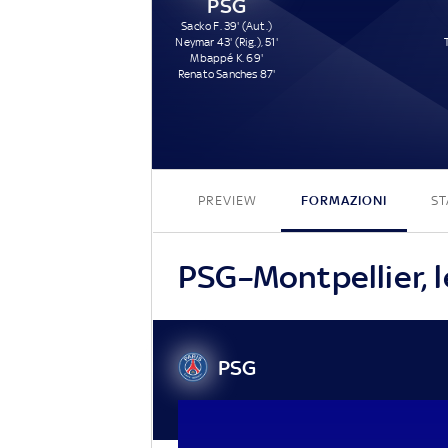
PSG
Sacko F. 39' (Aut.)
Neymar 43' (Rig.), 51'
Mbappé K. 69'
Renato Sanches 87'
PREVIEW
FORMAZIONI
ST
PSG–Montpellier, le
PSG