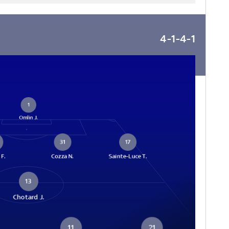
4-1-4-1
1
Omlin J.
31
17
 F.
Cozza N.
Sainte-Luce T.
13
Chotard J.
11
21