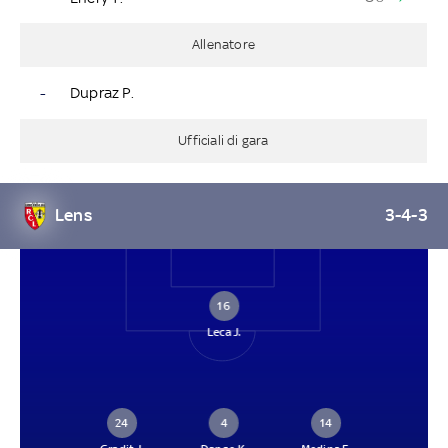
Allenatore
-
Dupraz P.
Ufficiali di gara
Lens
3-4-3
16
Leca J.
24
4
14