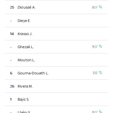
80'
25
Dioussé A.
-
Dieye E.
14
Krasso J.
90'
-
Ghezali L.
-
Mouton L.
55'
6
Gourna-Douath L.
26
Rivera M.
1
Bajic S.
80'
-
Lhéry Y.