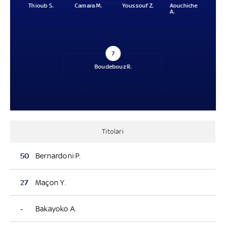
Thioub S.
Camara M.
Youssouf Z.
Aouchiche
A.
7
Boudebouz R.
Titolari
50
Bernardoni P.
27
Maçon Y.
-
Bakayoko A.