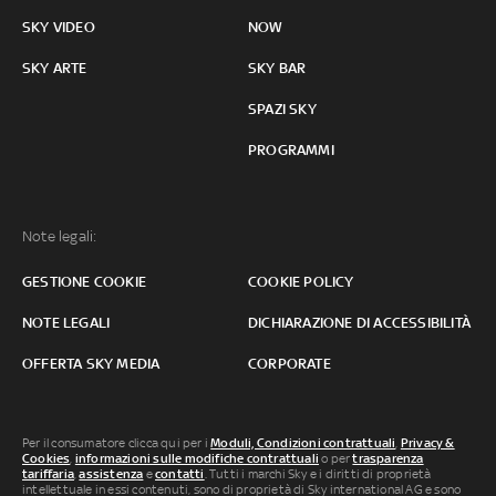
SKY VIDEO
NOW
SKY ARTE
SKY BAR
SPAZI SKY
PROGRAMMI
Note legali:
GESTIONE COOKIE
COOKIE POLICY
NOTE LEGALI
DICHIARAZIONE DI ACCESSIBILITÀ
OFFERTA SKY MEDIA
CORPORATE
Per il consumatore clicca qui per i
Moduli, Condizioni contrattuali
,
Privacy &
Cookies
,
informazioni sulle modifiche contrattuali
o per
trasparenza
tariffaria
,
assistenza
e
contatti
. Tutti i marchi Sky e i diritti di proprietà
intellettuale in essi contenuti, sono di proprietà di Sky international AG e sono