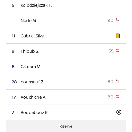
5
Kolodziejczak T.
90'
-
Nade M.
11
Gabriel Silva
55'
9
Thioub S.
8
Camara M.
80'
28
Youssouf Z.
80'
17
Aouchiche A.
7
Boudebouz R.
Riserve