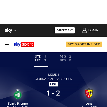
LOGIN
OFFERTE SKY
SKY SPORT INSIDER
STE
1
PSG
2
LEN
2
BRS
0
LIGUE 1
GIORNATA 21 - SAB 15 GEN
FINE
1 - 2
Saint Etienne
Lens