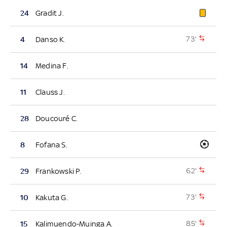
24
Gradit J.
73'
4
Danso K.
14
Medina F.
11
Clauss J.
28
Doucouré C.
8
Fofana S.
62'
29
Frankowski P.
73'
10
Kakuta G.
85'
15
Kalimuendo-Muinga A.