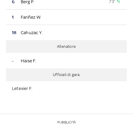
73'
6
Berg P.
1
Fariñez W.
18
Cahuzac Y.
Allenatore
-
Haise F.
Ufficiali di gara
Letexier F.
PUBBLICITÀ