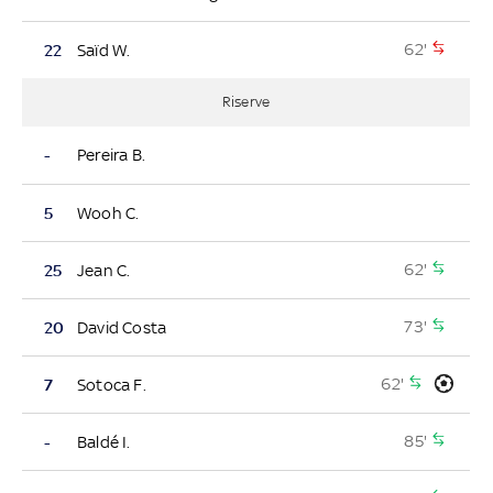
62'
22
Saïd W.
Riserve
-
Pereira B.
5
Wooh C.
62'
25
Jean C.
73'
20
David Costa
62'
7
Sotoca F.
85'
-
Baldé I.