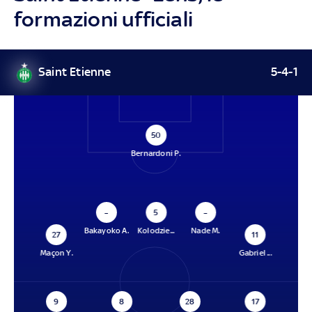
formazioni ufficiali
Saint Etienne
5-4-1
50
Bernardoni P.
–
5
–
Bakayoko A.
Kolodzie...
Nade M.
27
11
Maçon Y.
Gabriel ...
9
8
28
17