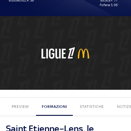
Boudebouz R. 38'
Sotoca F. 77'
Fofana S. 95'
1 - 2
PREVIEW
FORMAZIONI
STATISTICHE
NOTIZI
Saint Etienne–Lens, le