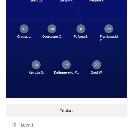
Gradit J.
Danso K.
Medina F.
11
28
8
29
Clauss J.
Doucouré C.
Fofana S.
Frankowski
P.
10
15
22
Kakuta G.
Kalimuendo-M...
Saïd W.
Titolari
16
Leca J.