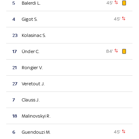
45'
5
Balerdi L.
45'
4
Gigot S.
23
Kolasinac S.
84'
17
Ünder C.
21
Rongier V.
27
Veretout J.
7
Clauss J.
18
Malinovskyi R.
45'
6
Guendouzi M.