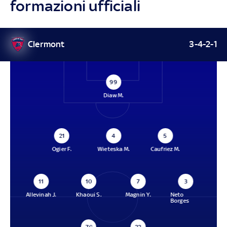
formazioni ufficiali
Clermont
3-4-2-1
99
Diaw M.
21
4
5
Ogier F.
Wieteska M.
Caufriez M.
11
10
7
3
Allevinah J.
Khaoui S.
Magnin Y.
Neto
Borges