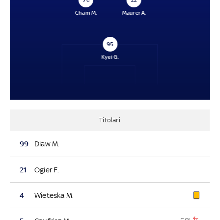
70
22
Cham M.
Maurer A.
95
Kyei G.
Titolari
99
Diaw M.
21
Ogier F.
4
Wieteska M.