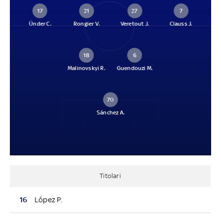
17
21
27
7
Ünder C.
Rongier V.
Veretout J.
Clauss J.
18
6
Malinovskyi R.
Guendouzi M.
70
Sánchez A.
Titolari
16
López P.