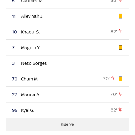
58'
5
Caufriez M.
11
Allevinah J.
82'
10
Khaoui S.
7
Magnin Y.
3
Neto Borges
70'
70
Cham M.
70'
22
Maurer A.
82'
95
Kyei G.
Riserve