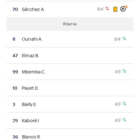
2
84'
70
Sánchez A.
Riserve
84'
8
Ounahi A.
47
Elmaz B.
45'
99
Mbemba C.
10
Payet D.
45'
3
Bailly E.
45'
29
Kaboré I.
36
Blanco R.