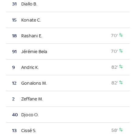
31
Diallo B.
15
Konate C.
70'
18
Rashani E.
70'
91
Jérémie Bela
82'
9
Andric K.
82'
12
Gonalons M.
2
Zeffane M.
40
Djoco O.
58'
13
Cissé S.