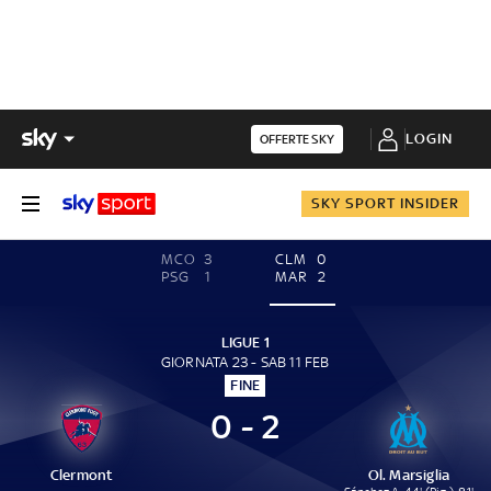
LOGIN
OFFERTE SKY
SKY SPORT INSIDER
MCO
3
CLM
0
PSG
1
MAR
2
LIGUE 1
GIORNATA 23 - SAB 11 FEB
FINE
0 - 2
Clermont
Ol. Marsiglia