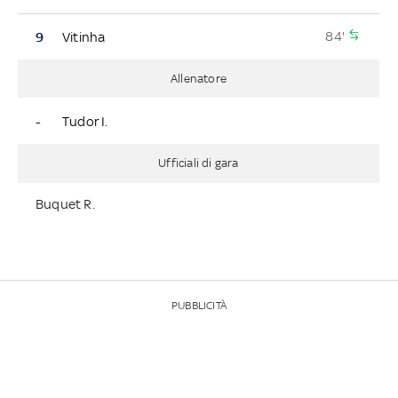
84'
9
Vitinha
Allenatore
-
Tudor I.
Ufficiali di gara
Buquet R.
PUBBLICITÀ