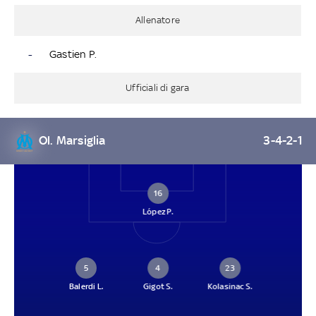
Allenatore
-
Gastien P.
Ufficiali di gara
Ol. Marsiglia
3-4-2-1
16
López P.
5
4
23
Balerdi L.
Gigot S.
Kolasinac S.