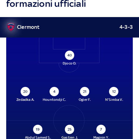
formazioni ufficiali
Clermont
4-3-3
40
Djoco O.
20
4
21
12
Zedadka A.
Hountondji C.
Ogier F.
N'Simba V.
19
25
7
Abdul Samed S.
Gastien J.
Magnin Y.