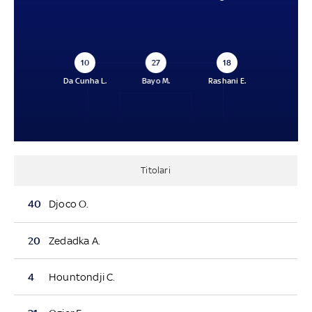
10
27
18
Da Cunha L.
Bayo M.
Rashani E.
Titolari
40
Djoco O.
20
Zedadka A.
4
Hountondji C.