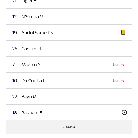
21
Ogier F.
12
N'Simba V.
19
Abdul Samed S.
25
Gastien J.
63'
7
Magnin Y.
63'
10
Da Cunha L.
27
Bayo M.
18
Rashani E.
Riserve