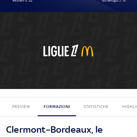
Rashani E. 32'
Guilavogui J. 13'
1 - 1
PREVIEW
FORMAZIONI
STATISTICHE
HIGHL
Clermont–Bordeaux, le