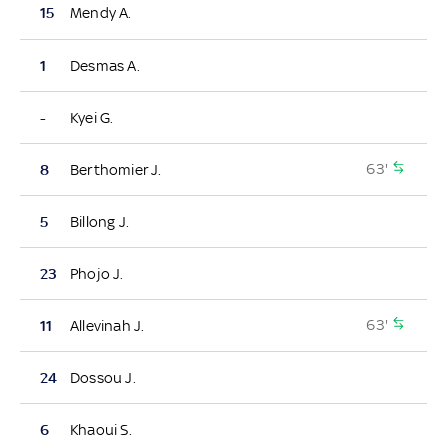
15
Mendy A.
1
Desmas A.
-
Kyei G.
63'
8
Berthomier J.
5
Billong J.
23
Phojo J.
63'
11
Allevinah J.
24
Dossou J.
6
Khaoui S.