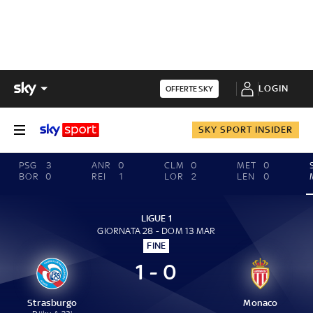
LOGIN
OFFERTE SKY
SKY SPORT INSIDER
PSG
3
ANR
0
CLM
0
MET
0
BOR
0
REI
1
LOR
2
LEN
0
LIGUE 1
GIORNATA 28 - DOM 13 MAR
FINE
1 - 0
Strasburgo
Monaco