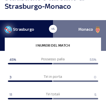
Strasburgo-Monaco
Strasburgo
Monaco
VS
I NUMERI DEL MATCH
Possesso palla
45%
55%
Tiri in porta
3
0
Tiri totali
11
5