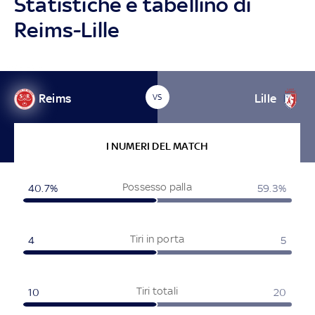
Statistiche e tabellino di
Reims-Lille
Reims
Lille
VS
I NUMERI DEL MATCH
Possesso palla
40.7%
59.3%
Tiri in porta
4
5
Tiri totali
10
20