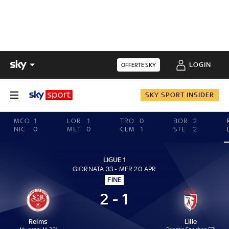
LOGIN
OFFERTE SKY
SKY SPORT INSIDER
MCO
1
LOR
1
TRO
0
BOR
2
NIC
0
MET
0
CLM
1
STE
2
LIGUE 1
GIORNATA 33 - MER 20 APR
FINE
2 - 1
Reims
Lille