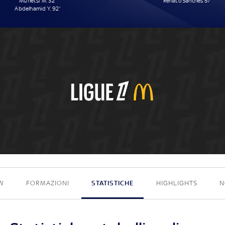
Munetsi M. 32'
Renato Sanches 57'
Abdelhamid Y. 92'
2 - 1
W
FORMAZIONI
STATISTICHE
HIGHLIGHTS
N