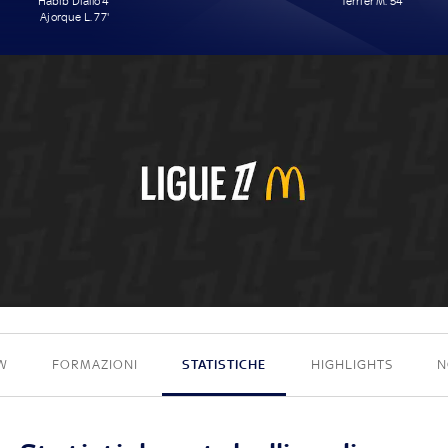
Habib Diallo 4'
Terrier M. 54'
Ajorque L. 77'
2 - 1
W
FORMAZIONI
STATISTICHE
HIGHLIGHTS
N