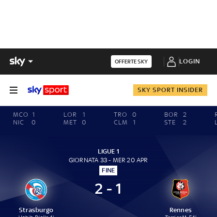
LOGIN
OFFERTE SKY
SKY SPORT INSIDER
MCO
1
LOR
1
TRO
0
BOR
2
NIC
0
MET
0
CLM
1
STE
2
LIGUE 1
GIORNATA 33 - MER 20 APR
FINE
2 - 1
Strasburgo
Rennes