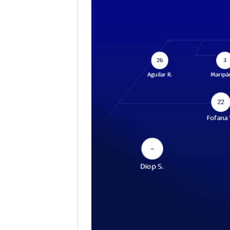
26
3
Aguilar R.
Maripá
22
Fofana 
–
Diop S.