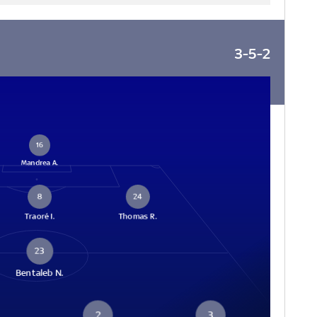
3-5-2
16
Mandrea A.
8
24
Traoré I.
Thomas R.
23
Bentaleb N.
2
3