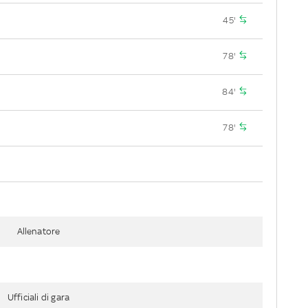
45'
78'
84'
78'
Allenatore
Ufficiali di gara