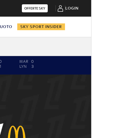
LOGIN
OFFERTE SKY
NUOTO
SKY SPORT INSIDER
0
MAR
0
1
LYN
3