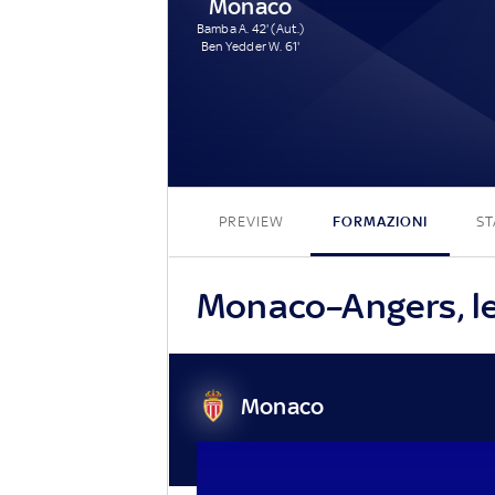
Monaco
Bamba A. 42' (Aut.)
Ben Yedder W. 61'
PREVIEW
FORMAZIONI
ST
Monaco–Angers, le 
Monaco