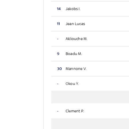
14
Jakobs I.
11
Jean Lucas
-
Akliouche M.
9
Boadu M.
30
Mannone V.
-
Okou Y.
-
Clement P.