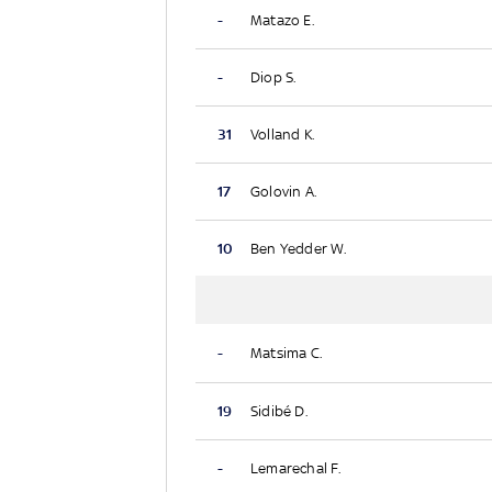
-
Matazo E.
-
Diop S.
31
Volland K.
17
Golovin A.
10
Ben Yedder W.
-
Matsima C.
19
Sidibé D.
-
Lemarechal F.