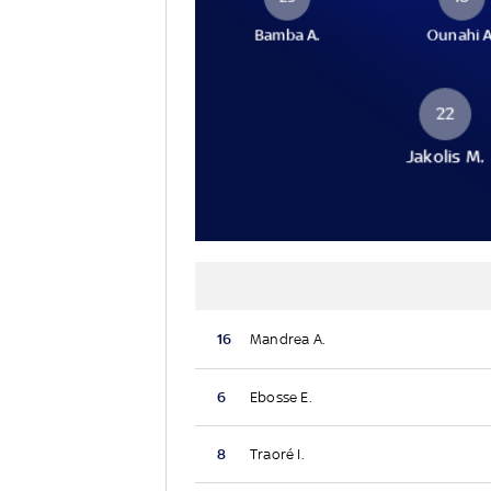
Bamba A.
Ounahi A
22
Jakolis M.
16
Mandrea A.
6
Ebosse E.
8
Traoré I.