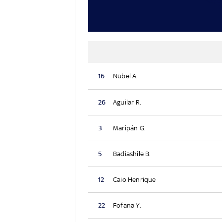
16
Nübel A.
26
Aguilar R.
3
Maripán G.
5
Badiashile B.
12
Caio Henrique
22
Fofana Y.