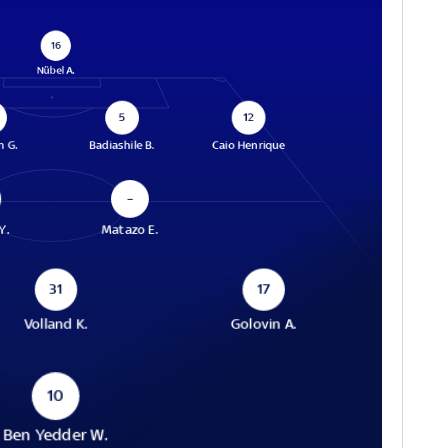
16
Nübel A.
5
12
n G.
Badiashile B.
Caio Henrique
–
Y.
Matazo E.
31
17
Volland K.
Golovin A.
10
Ben Yedder W.