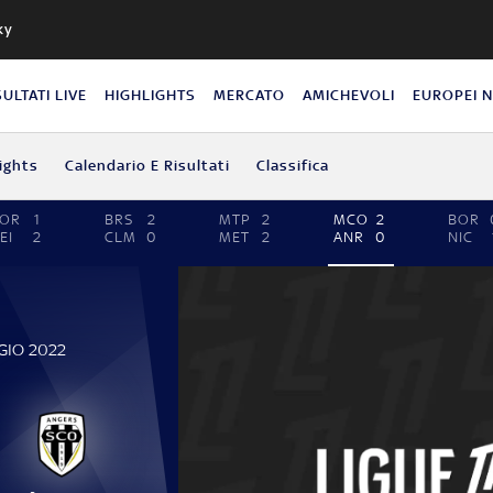
ky
SULTATI LIVE
HIGHLIGHTS
MERCATO
AMICHEVOLI
EUROPEI 
ights
Calendario E Risultati
Classifica
LOR
1
BRS
2
MTP
2
MCO
2
BOR
EI
2
CLM
0
MET
2
ANR
0
NIC
GIO 2022