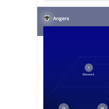
Angers
6
Ebosse E.
25
18