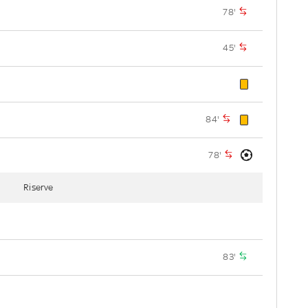
78'
45'
84'
78'
Riserve
83'