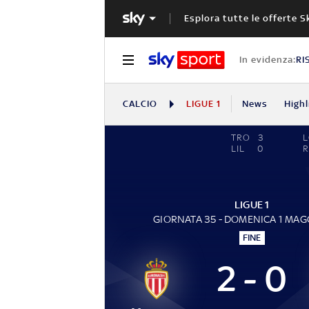
Esplora tutte le offerte S
In evidenza:
RI
CALCIO
LIGUE 1
News
Highl
TRO
3
LIL
0
R
LIGUE 1
GIORNATA 35 - DOMENICA 1 MAG
FINE
2 - 0