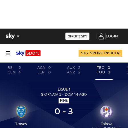
LOGIN
OFFERTE SKY
SKY SPORT INSIDER
REI
2
ACA
0
AUX
2
TRO
0
CLM
4
LEN
0
ANR
2
TOU
3
LIGUE 1
GIORNATA 2 - DOM 14 AGO
FINE
0 - 3
Troyes
Tolosa