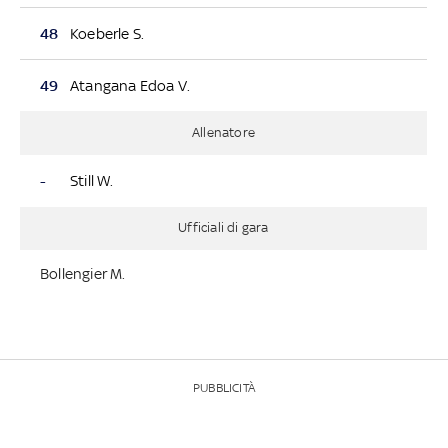
48
Koeberle S.
49
Atangana Edoa V.
Allenatore
-
Still W.
Ufficiali di gara
Bollengier M.
PUBBLICITÀ