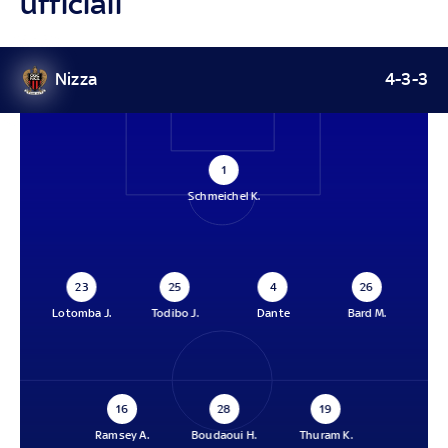
ufficiali
Nizza
4-3-3
1
Schmeichel K.
23
25
4
26
Lotomba J.
Todibo J.
Dante
Bard M.
16
28
19
Ramsey A.
Boudaoui H.
Thuram K.