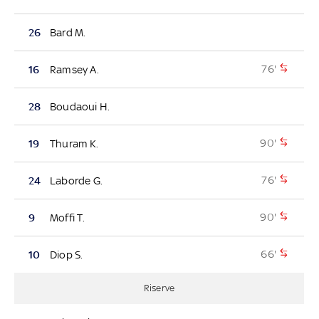
26
Bard M.
76'
16
Ramsey A.
28
Boudaoui H.
90'
19
Thuram K.
76'
24
Laborde G.
90'
9
Moffi T.
66'
10
Diop S.
Riserve