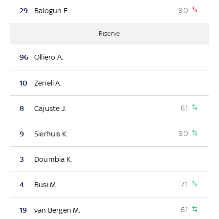
90'
29
Balogun F.
Riserve
96
Olliero A.
10
Zeneli A.
61'
8
Cajuste J.
90'
9
Sierhuis K.
3
Doumbia K.
71'
4
Busi M.
61'
19
van Bergen M.