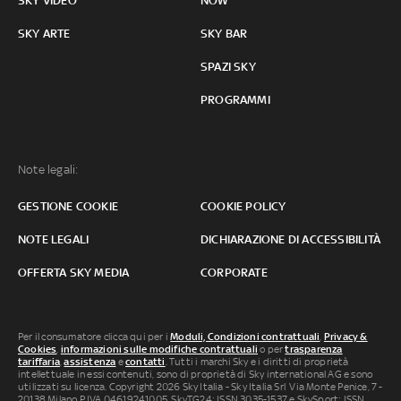
SKY VIDEO
NOW
SKY ARTE
SKY BAR
SPAZI SKY
PROGRAMMI
Note legali:
GESTIONE COOKIE
COOKIE POLICY
NOTE LEGALI
DICHIARAZIONE DI ACCESSIBILITÀ
OFFERTA SKY MEDIA
CORPORATE
Per il consumatore clicca qui per i
Moduli, Condizioni contrattuali
,
Privacy &
Cookies
,
informazioni sulle modifiche contrattuali
o per
trasparenza
tariffaria
,
assistenza
e
contatti
. Tutti i marchi Sky e i diritti di proprietà
intellettuale in essi contenuti, sono di proprietà di Sky international AG e sono
utilizzati su licenza. Copyright 2026 Sky Italia - Sky Italia Srl Via Monte Penice, 7 -
20138 Milano P.IVA 04619241005. SkyTG24: ISSN 3035-1537 e SkySport: ISSN