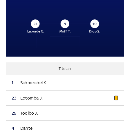
24
9
10
Laborde G.
Moffi T.
Diop S.
Titolari
1
Schmeichel K.
23
Lotomba J.
25
Todibo J.
4
Dante