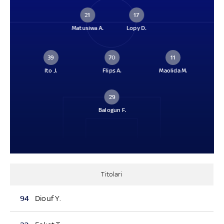
21
17
Matusiwa A.
Lopy D.
39
70
11
Ito J.
Flips A.
Maolida M.
29
Balogun F.
Titolari
94
Diouf Y.