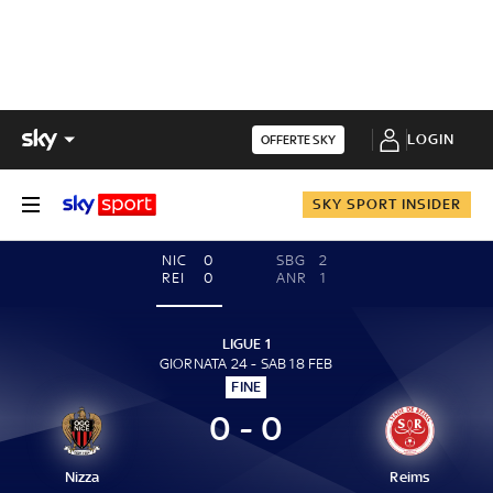
LOGIN
OFFERTE SKY
SKY SPORT INSIDER
NIC
0
SBG
2
REI
0
ANR
1
LIGUE 1
GIORNATA 24 - SAB 18 FEB
FINE
0 - 0
Nizza
Reims