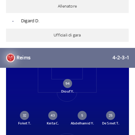
Allenatore
-
Digard D.
Ufficiali di gara
Reims
4-2-3-1
94
Diouf Y.
32
43
5
25
Foket T.
Keita C.
Abdelhamid Y.
De Smet T.