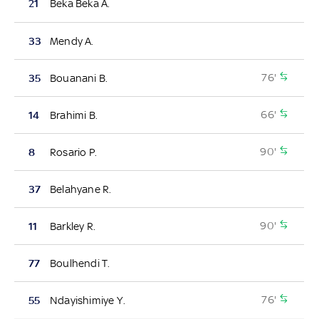
21
Beka Beka A.
33
Mendy A.
76'
35
Bouanani B.
66'
14
Brahimi B.
90'
8
Rosario P.
37
Belahyane R.
90'
11
Barkley R.
77
Boulhendi T.
76'
55
Ndayishimiye Y.