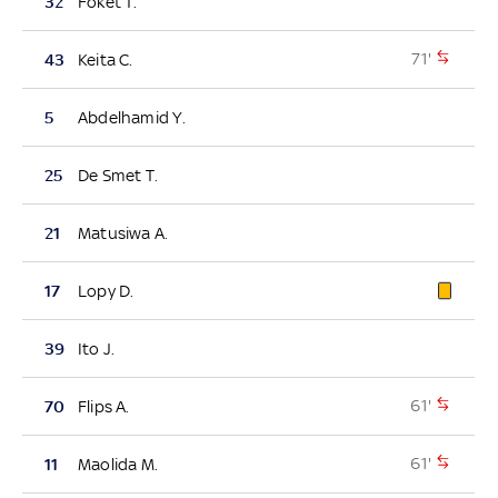
32
Foket T.
71'
43
Keita C.
5
Abdelhamid Y.
25
De Smet T.
21
Matusiwa A.
17
Lopy D.
39
Ito J.
61'
70
Flips A.
61'
11
Maolida M.