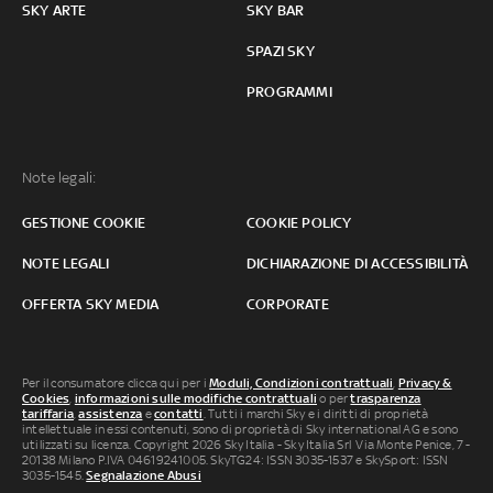
SKY ARTE
SKY BAR
SPAZI SKY
PROGRAMMI
Note legali:
GESTIONE COOKIE
COOKIE POLICY
NOTE LEGALI
DICHIARAZIONE DI ACCESSIBILITÀ
OFFERTA SKY MEDIA
CORPORATE
Per il consumatore clicca qui per i
Moduli, Condizioni contrattuali
,
Privacy &
Cookies
,
informazioni sulle modifiche contrattuali
o per
trasparenza
tariffaria
,
assistenza
e
contatti
. Tutti i marchi Sky e i diritti di proprietà
intellettuale in essi contenuti, sono di proprietà di Sky international AG e sono
utilizzati su licenza. Copyright 2026 Sky Italia - Sky Italia Srl Via Monte Penice, 7 -
20138 Milano P.IVA 04619241005. SkyTG24: ISSN 3035-1537 e SkySport: ISSN
3035-1545.
Segnalazione Abusi