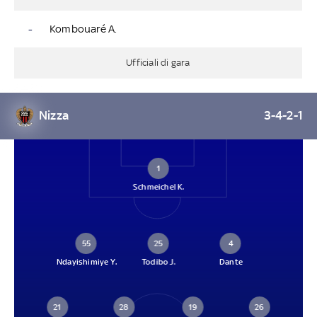
-
Kombouaré A.
Ufficiali di gara
Nizza
3-4-2-1
1
Schmeichel K.
55
25
4
Ndayishimiye Y.
Todibo J.
Dante
21
28
19
26