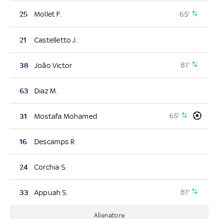
65'
25
Mollet F.
21
Castelletto J.
81'
38
João Victor
63
Diaz M.
65'
31
Mostafa Mohamed
16
Descamps R.
24
Corchia S.
81'
33
Appuah S.
Allenatore