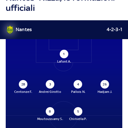
ufficiali
Nantes
4-2-3-1
1
Lafont A.
28
3
4
26
Centonze F.
Andrei Girotto
Pallois N.
Hadjam J.
8
5
Moutoussamy S.
Chirivella P.