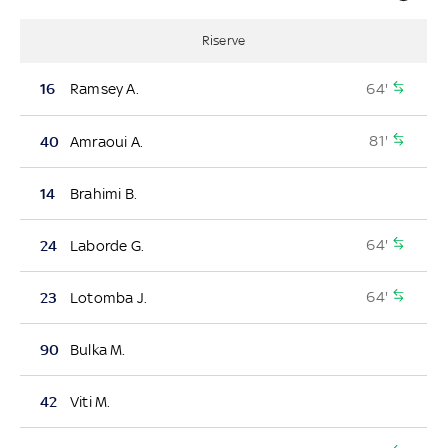
Riserve
64'
16
Ramsey A.
81'
40
Amraoui A.
14
Brahimi B.
64'
24
Laborde G.
64'
23
Lotomba J.
90
Bulka M.
42
Viti M.