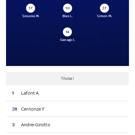
17
10
27
Sissoko M.
Blas L.
Simon M.
14
Ganago I.
Titolari
1
Lafont A.
28
Centonze F.
3
Andrei Girotto