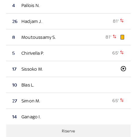
4
Pallois N.
81'
26
Hadjam J.
81'
8
Moutoussamy S.
65'
5
Chirivella P.
17
Sissoko M.
10
Blas L.
65'
27
Simon M.
14
Ganago I.
Riserve