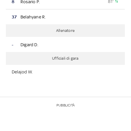
81'
8
Rosario P.
37
Belahyane R.
Allenatore
-
Digard D.
Ufficiali di gara
Delajod W.
PUBBLICITÀ