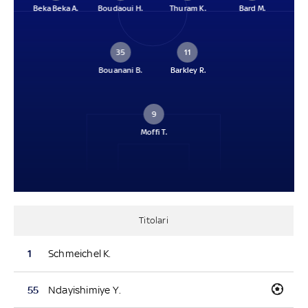
Beka Beka A.
Boudaoui H.
Thuram K.
Bard M.
35
11
Bouanani B.
Barkley R.
9
Moffi T.
Titolari
1
Schmeichel K.
55
Ndayishimiye Y.