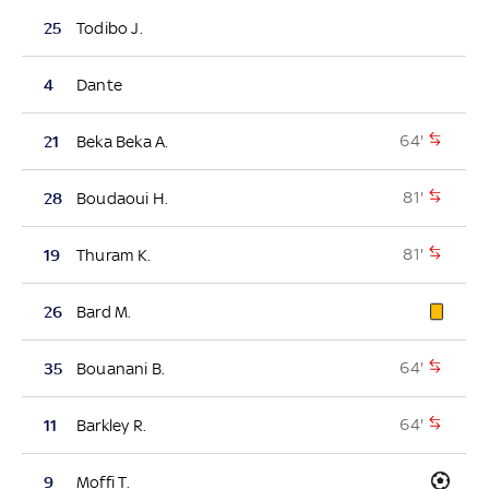
25
Todibo J.
4
Dante
64'
21
Beka Beka A.
81'
28
Boudaoui H.
81'
19
Thuram K.
26
Bard M.
64'
35
Bouanani B.
64'
11
Barkley R.
9
Moffi T.