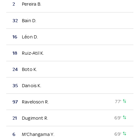
2
Pereira B.
32
Bain D.
16
Léon D.
18
Ruiz-Atil K.
24
Boto K.
35
Danois K.
77'
97
Raveloson R.
69'
21
Dugimont R.
69'
6
M'Changama Y.