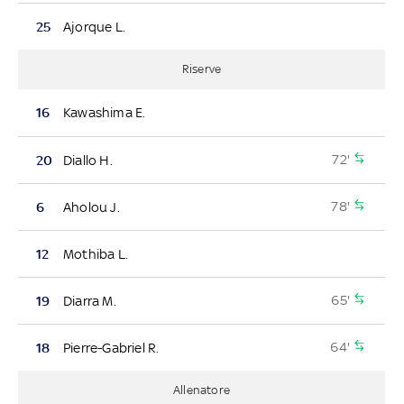
25
Ajorque L.
Riserve
16
Kawashima E.
72'
20
Diallo H.
78'
6
Aholou J.
12
Mothiba L.
65'
19
Diarra M.
64'
18
Pierre-Gabriel R.
Allenatore