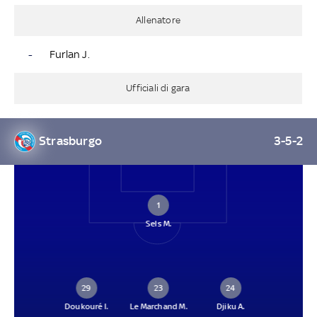
Allenatore
-
Furlan J.
Ufficiali di gara
Strasburgo
3-5-2
1
Sels M.
29
23
24
Doukouré I.
Le Marchand M.
Djiku A.