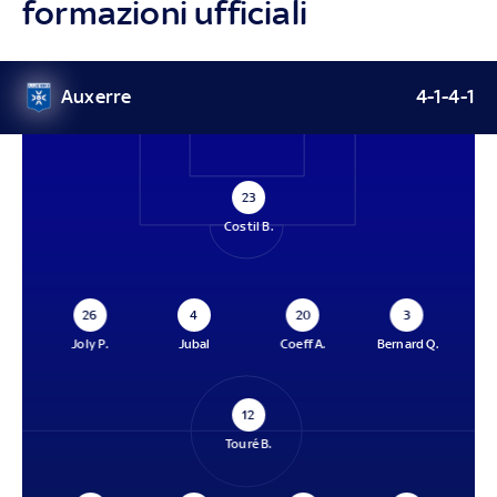
formazioni ufficiali
Auxerre
4-1-4-1
23
Costil B.
26
4
20
3
Joly P.
Jubal
Coeff A.
Bernard Q.
12
Touré B.