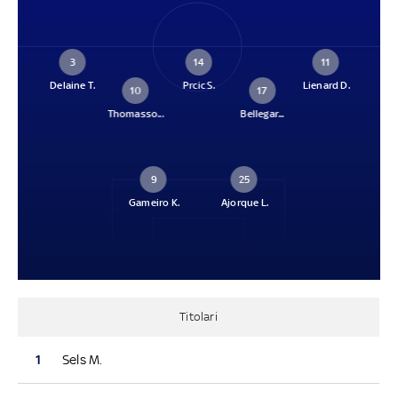
3
14
11
Delaine T.
Prcic S.
Lienard D.
10
17
Thomasso...
Bellegar...
9
25
Gameiro K.
Ajorque L.
Titolari
1
Sels M.