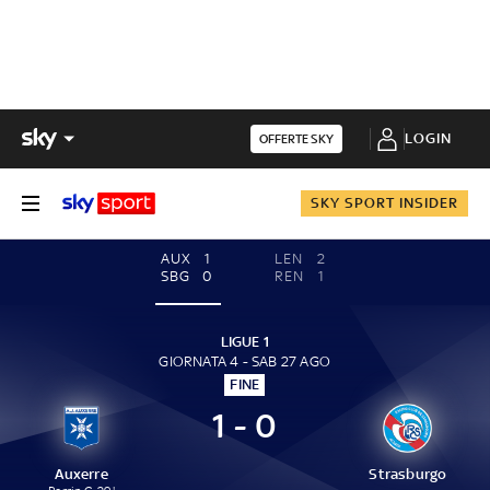
LOGIN
OFFERTE SKY
SKY SPORT INSIDER
AUX
1
LEN
2
SBG
0
REN
1
LIGUE 1
GIORNATA 4 - SAB 27 AGO
FINE
1 - 0
Auxerre
Strasburgo