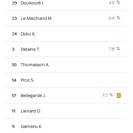
65'
29
Doukouré I.
64'
23
Le Marchand M.
24
Djiku A.
78'
3
Delaine T.
10
Thomasson A.
14
Prcic S.
72'
17
Bellegarde J.
11
Lienard D.
9
Gameiro K.