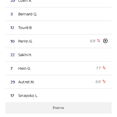
20
Coeff A.
3
Bernard Q.
12
Touré B.
69'
10
Perrin G.
22
Sakhi H.
77'
7
Hein G.
69'
29
Autret M.
17
Sinayoko L.
Riserve