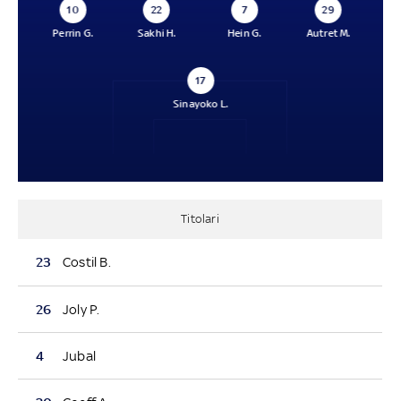
10
22
7
29
Perrin G.
Sakhi H.
Hein G.
Autret M.
17
Sinayoko L.
Titolari
23
Costil B.
26
Joly P.
4
Jubal