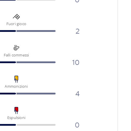
Fuori gioco
2
Falli commessi
10
Ammonizioni
4
Espulsioni
0