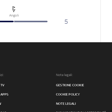
Angoli
5
izi:
Note legali:
 TV
GESTIONE COOKIE
 APPS
COOKIE POLICY
W
NOTE LEGALI