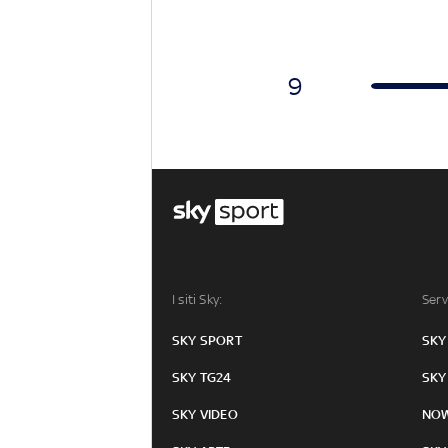
9
I siti Sky:
Serv
SKY SPORT
SKY
SKY TG24
SKY
SKY VIDEO
NO