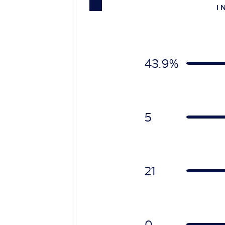
I 
43.9%
5
21
0