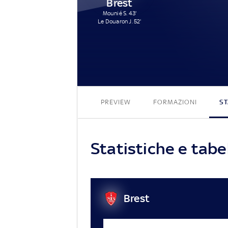
Brest
Mounié S. 43'
Le Douaron J. 52'
PREVIEW
FORMAZIONI
ST
Statistiche e tabe
Brest