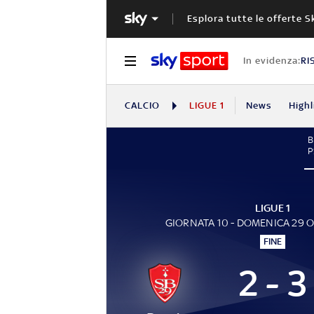
Esplora tutte le offerte S
In evidenza:
RI
CALCIO
LIGUE 1
News
Highl
B
P
LIGUE 1
GIORNATA 10 - DOMENICA 29 
FINE
2 - 3