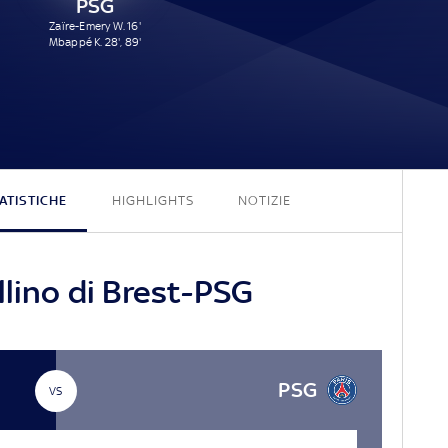
PSG
Zaïre-Emery W. 16'
Mbappé K. 28', 89'
2 - 3
ATISTICHE
HIGHLIGHTS
NOTIZIE
llino di Brest-PSG
PSG
VS