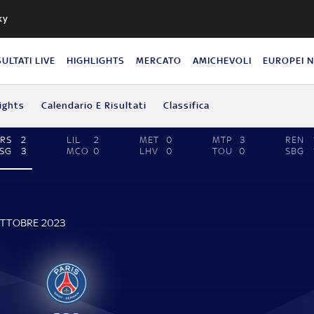
ky
SULTATI LIVE
HIGHLIGHTS
MERCATO
AMICHEVOLI
EUROPEI 
ights
Calendario E Risultati
Classifica
RS
2
LIL
2
MET
0
MTP
3
REN
SG
3
MCO
0
LHV
0
TOU
0
SBG
OTTOBRE 2023