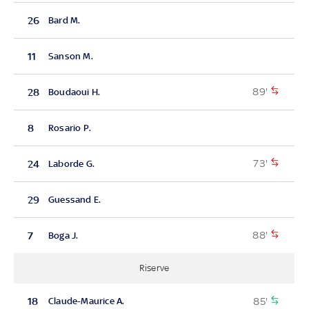
26
Bard M.
11
Sanson M.
89'
28
Boudaoui H.
8
Rosario P.
73'
24
Laborde G.
29
Guessand E.
88'
7
Boga J.
Riserve
85'
18
Claude-Maurice A.