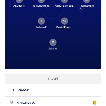
Aguilar R.
El Aynaoui N.
Abdul Samed S.
Frankowski
P.
7
10
Sotoca F.
David Pereir...
22
Saïd W.
Titolari
30
Samba B.
25
Khusanov A.