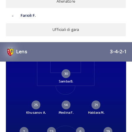
Allenatore
-
Farioli F.
Ufficiali di gara
Lens
3-4-2-1
30
Samba B.
25
14
21
Khusanov A.
Medina F.
Haïdara M.
2
23
6
29