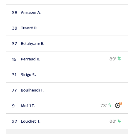
38
Amraoui A.
39
Traoré D.
37
Belahyane R.
89'
15
Perraud R.
31
Sirigu S.
77
Boulhendi T.
2
73'
9
Moffi T.
88'
32
Louchet T.