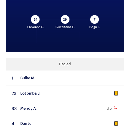
24
29
7
Laborde G.
Guessand E.
Boga J.
Titolari
1
Bulka M.
23
Lotomba J.
85'
33
Mendy A.
4
Dante