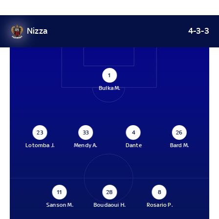
Nizza
4-3-3
1
Bulka M.
23
33
4
26
Lotomba J.
Mendy A.
Dante
Bard M.
11
28
8
Sanson M.
Boudaoui H.
Rosario P.