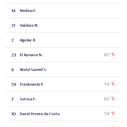
14
Medina F.
21
Haïdara M.
2
Aguilar R.
82'
23
El Aynaoui N.
6
Abdul Samed S.
74'
29
Frankowski P.
82'
7
Sotoca F.
74'
10
David Pereira da Costa