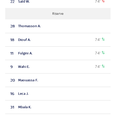
74'
22
Saïd W.
Riserve
28
Thomasson A.
74'
18
Diouf A.
74'
11
Fulgini A.
74'
9
Wahi E.
20
Maouassa F.
16
Leca J.
31
Mbala K.