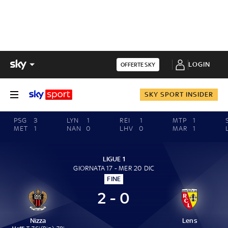
LOGIN
OFFERTE SKY
SKY SPORT INSIDER
PSG
3
LYN
1
REI
1
MTP
1
MET
1
NAN
0
LHV
0
MAR
1
LIGUE 1
GIORNATA 17 - MER 20 DIC
FINE
2 - 0
Nizza
Lens