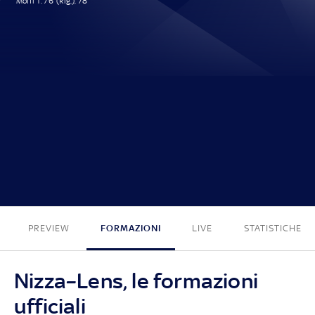
Moffi T. 76' (Rig.), 78'
2 - 0
PREVIEW
FORMAZIONI
LIVE
STATISTICHE
Nizza–Lens, le formazioni
ufficiali