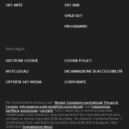
SKY ARTE
SKY BAR
SPAZI SKY
PROGRAMMI
Note legali:
GESTIONE COOKIE
COOKIE POLICY
NOTE LEGALI
DICHIARAZIONE DI ACCESSIBILITÀ
OFFERTA SKY MEDIA
CORPORATE
Per il consumatore clicca qui per i
Moduli, Condizioni contrattuali
,
Privacy &
Cookies
,
informazioni sulle modifiche contrattuali
o per
trasparenza
tariffaria
,
assistenza
e
contatti
. Tutti i marchi Sky e i diritti di proprietà
intellettuale in essi contenuti, sono di proprietà di Sky international AG e sono
utilizzati su licenza. Copyright 2026 Sky Italia - Sky Italia Srl Via Monte Penice, 7 -
20138 Milano P.IVA 04619241005. SkyTG24: ISSN 3035-1537 e SkySport: ISSN
3035-1545.
Segnalazione Abusi