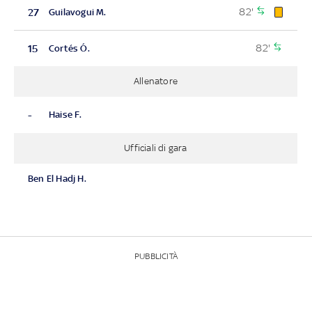
82'
27
Guilavogui M.
82'
15
Cortés Ó.
Allenatore
-
Haise F.
Ufficiali di gara
Ben El Hadj H.
PUBBLICITÀ