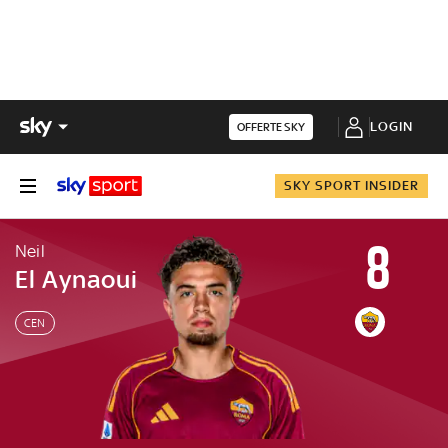
LOGIN
OFFERTE SKY
SKY SPORT INSIDER
8
Neil
El Aynaoui
CEN
Neil
El Aynaoui