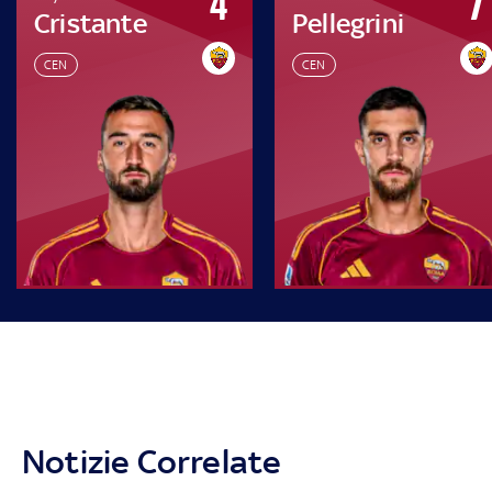
4
7
Cristante
Pellegrini
CEN
CEN
Notizie Correlate