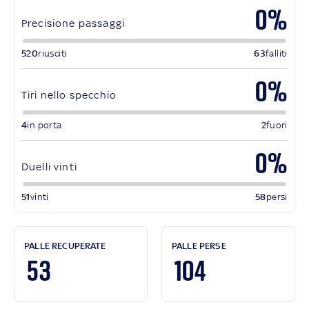
0%
Precisione passaggi
520
riusciti
63
falliti
0%
Tiri nello specchio
4
in porta
2
fuori
0%
Duelli vinti
51
vinti
58
persi
PALLE RECUPERATE
PALLE PERSE
53
104