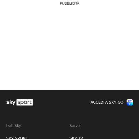
PUBBLICITÀ
ACCEDI A SKY GO
I siti Sky:
Servizi:
SKY SPORT
SKY TV