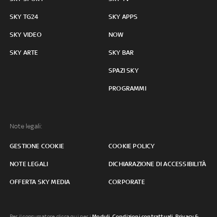
SKY TG24
SKY APPS
SKY VIDEO
NOW
SKY ARTE
SKY BAR
SPAZI SKY
PROGRAMMI
Note legali:
GESTIONE COOKIE
COOKIE POLICY
NOTE LEGALI
DICHIARAZIONE DI ACCESSIBILITÀ
OFFERTA SKY MEDIA
CORPORATE
Per il consumatore clicca qui per i
Moduli, Condizioni contrattuali
,
Privacy &