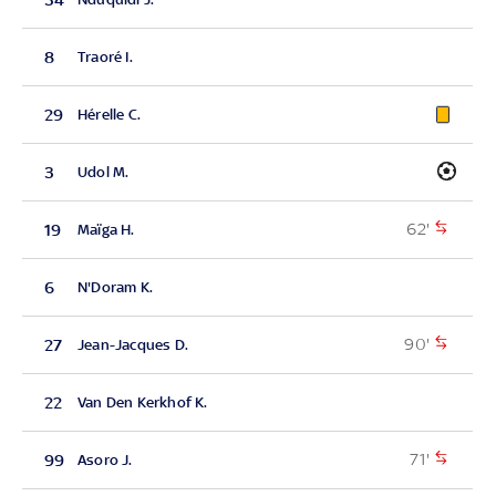
8
Traoré I.
29
Hérelle C.
3
Udol M.
62'
19
Maïga H.
6
N'Doram K.
90'
27
Jean-Jacques D.
22
Van Den Kerkhof K.
71'
99
Asoro J.