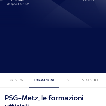
Vitinha 49'
Udol M. 72'
Mbappé K. 60', 83'
3 - 1
PREVIEW
FORMAZIONI
LIVE
STATISTICHE
PSG–Metz, le formazioni