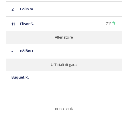
2
Colin M.
71'
11
Elisor S.
Allenatore
-
Bölöni L.
Ufficiali di gara
Buquet R.
PUBBLICITÀ