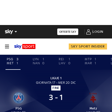
LOGIN
OFFERTE SKY
SKY SPORT INSIDER
PSG
3
LYN
1
REI
1
MTP
1
MET
1
NAN
0
LHV
0
MAR
1
LIGUE 1
GIORNATA 17 - MER 20 DIC
FINE
3 - 1
PSG
Metz