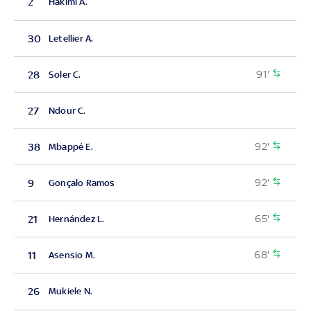
2
Hakimi A.
30
Letellier A.
91'
28
Soler C.
27
Ndour C.
92'
38
Mbappé E.
92'
9
Gonçalo Ramos
65'
21
Hernández L.
68'
11
Asensio M.
26
Mukiele N.