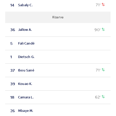
71'
14
Sabaly C.
Riserve
90'
36
Jallow A.
5
Fali Candé
1
Dietsch G.
71'
37
Ibou Sané
39
Kouao K.
62'
18
Camara L.
26
Mbaye M.