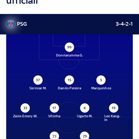
ufficiali
PSG
3-4-2-1
99
Donnarumma G.
37
15
5
Skriniar M.
Danilo Pereira
Marquinhos
33
17
4
19
Zaïre-Emery W.
Vitinha
Ugarte M.
Lee Kang-
In
23
29