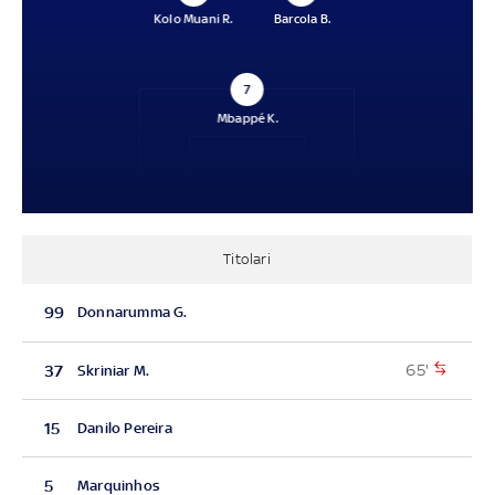
Kolo Muani R.
Barcola B.
7
Mbappé K.
Titolari
99
Donnarumma G.
65'
37
Skriniar M.
15
Danilo Pereira
5
Marquinhos