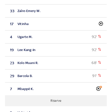
33
Zaïre-Emery W.
17
Vitinha
92'
4
Ugarte M.
92'
19
Lee Kang-In
68'
23
Kolo Muani R.
91'
29
Barcola B.
2
7
Mbappé K.
Riserve