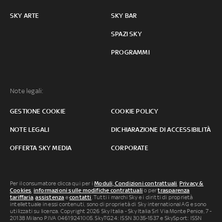
SKY ARTE
SKY BAR
SPAZI SKY
PROGRAMMI
Note legali:
GESTIONE COOKIE
COOKIE POLICY
NOTE LEGALI
DICHIARAZIONE DI ACCESSIBILITÀ
OFFERTA SKY MEDIA
CORPORATE
Per il consumatore clicca qui per i
Moduli, Condizioni contrattuali
,
Privacy &
Cookies
,
informazioni sulle modifiche contrattuali
o per
trasparenza
tariffaria
,
assistenza
e
contatti
. Tutti i marchi Sky e i diritti di proprietà
intellettuale in essi contenuti, sono di proprietà di Sky international AG e sono
utilizzati su licenza. Copyright 2026 Sky Italia - Sky Italia Srl Via Monte Penice, 7 -
20138 Milano P.IVA 04619241005. SkyTG24: ISSN 3035-1537 e SkySport: ISSN