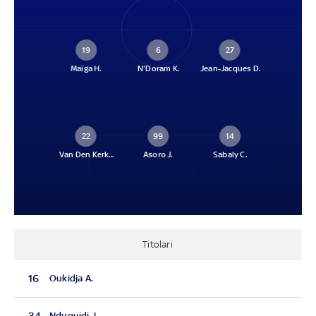
19
6
27
Maïga H.
N'Doram K.
Jean-Jacques D.
22
99
14
Van Den Kerk...
Asoro J.
Sabaly C.
Titolari
16
Oukidja A.
34
Nduquidi J.