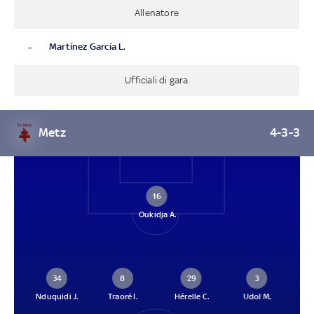
Allenatore
-
Martínez García L.
Ufficiali di gara
Metz
4-3-3
16
Oukidja A.
34
8
29
3
Nduquidi J.
Traoré I.
Hérelle C.
Udol M.