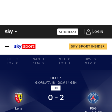
LOGIN
OFFERTE SKY
SKY SPORT INSIDER
LIL
3
NAN
1
MET
0
BRS
2
LOR
0
CLM
2
TOU
1
MTP
0
LIGUE 1
GIORNATA 18 - DOM 14 GEN
FINE
0 - 2
Lens
PSG