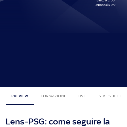
Barcola B. 30'
Mbappé K. 89'
0 - 2
PREVIEW
FORMAZIONI
LIVE
STATISTICHE
Lens–PSG: come seguire la