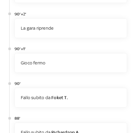
90'+2'
La gara riprende
90'+1'
Gioco fermo
90'
Fallo subito da
Foket T.
88'
Fallo subito da
Richardson A.