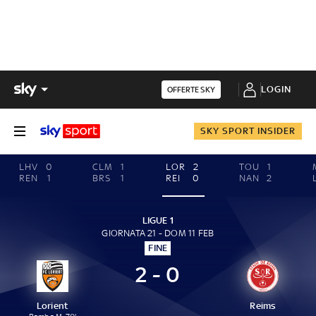
LOGIN
OFFERTE SKY
SKY SPORT INSIDER
LHV
0
CLM
1
LOR
2
TOU
1
REN
1
BRS
1
REI
0
NAN
2
LIGUE 1
GIORNATA 21 - DOM 11 FEB
FINE
2 - 0
Lorient
Reims