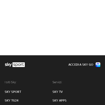
ACCEDI A SKY GO
I siti Sky:
Servizi:
SKY SPORT
SKY TV
SKY TG24
SKY APPS