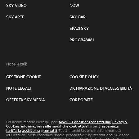
SKY VIDEO
NOW
SKY ARTE
SKY BAR
SPAZI SKY
PROGRAMMI
Note legali:
GESTIONE COOKIE
COOKIE POLICY
NOTE LEGALI
DICHIARAZIONE DI ACCESSIBILITÀ
OFFERTA SKY MEDIA
CORPORATE
Per il consumatore clicca qui per i
Moduli, Condizioni contrattuali
,
Privacy &
Cookies
,
informazioni sulle modifiche contrattuali
o per
trasparenza
tariffaria
,
assistenza
e
contatti
. Tutti i marchi Sky e i diritti di proprietà
intellettuale in essi contenuti, sono di proprietà di Sky international AG e sono