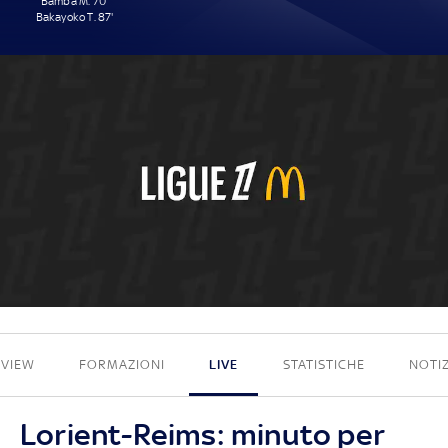
Bamba M. 70'
Bakayoko T. 87'
2 - 0
EVIEW
FORMAZIONI
LIVE
STATISTICHE
NOTIZ
Lorient-Reims: minuto per