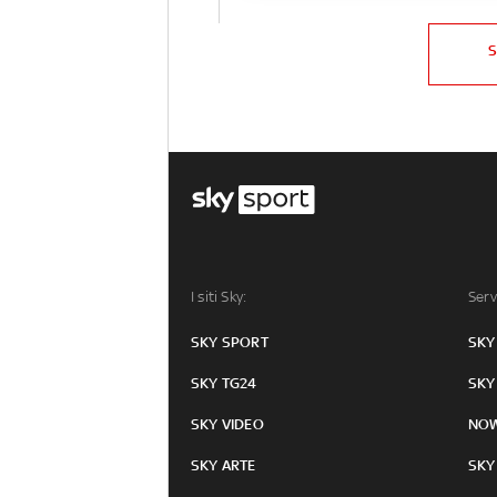
I siti Sky:
Serv
SKY SPORT
SKY
SKY TG24
SKY
SKY VIDEO
NO
SKY ARTE
SKY