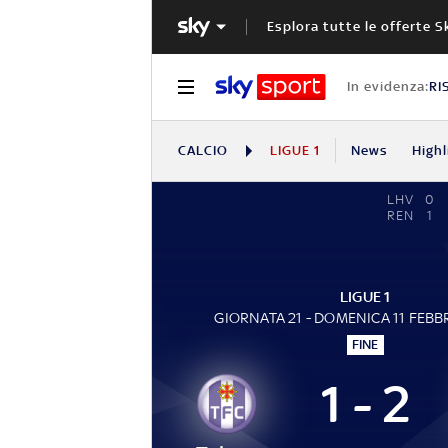
Esplora tutte le offerte S
In evidenza:
RI
CALCIO
LIGUE 1
News
Highl
LHV
0
REN
1
LIGUE 1
GIORNATA 21 - DOMENICA 11 FEBB
FINE
1 - 2