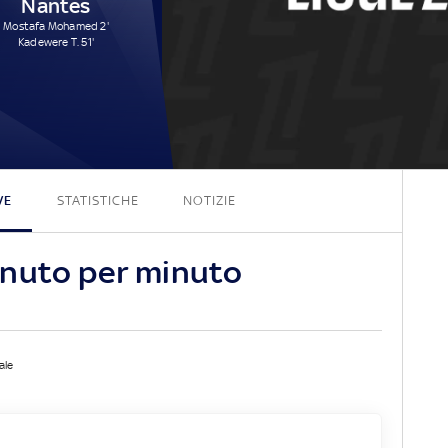
Nantes
Mostafa Mohamed 2'
Kadewere T. 51'
1 - 2
VE
STATISTICHE
NOTIZIE
inuto per minuto
ale