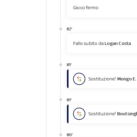
Gioco fermo
82'
Fallo subito da
Logan Costa
81'
Sostituzione!
Mongo E.
81'
Sostituzione!
Boutsing
80'