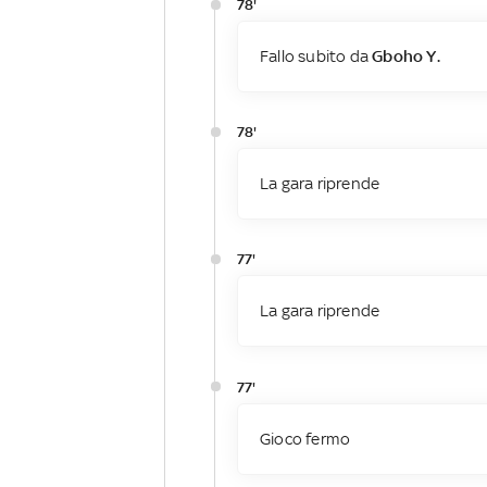
78'
Fallo subito da
Gboho Y.
78'
La gara riprende
77'
La gara riprende
77'
Gioco fermo