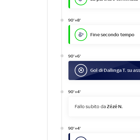
90'+8'
Fine secondo tempo
90'+6'
Gol
di
Dallinga T.
su ass
90'+4'
Fallo subito da
Zézé N.
90'+4'