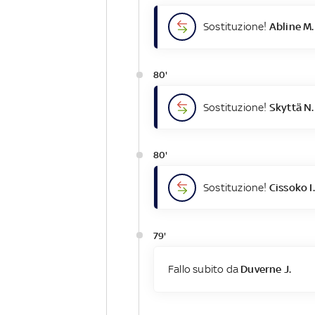
Sostituzione!
Abline M.
80'
Sostituzione!
Skyttä N.
80'
Sostituzione!
Cissoko I.
79'
Fallo subito da
Duverne J.