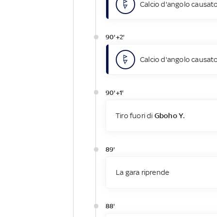
Calcio d'angolo causato
90'+2'
Calcio d'angolo causato
90'+1'
Tiro fuori di
Gboho Y.
89'
La gara riprende
88'