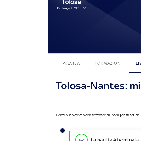
Tolosa
Dallinga T. 90' + 6'
PREVIEW
FORMAZIONI
LI
Tolosa-Nantes: m
Contenuto creato con software di intelligenza artifici
La partita è terminata