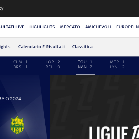
ky
SULTATI LIVE
HIGHLIGHTS
MERCATO
AMICHEVOLI
EUROPEI 
ights
Calendario E Risultati
Classifica
CLM
1
LOR
2
TOU
1
MTP
1
BRS
1
REI
0
NAN
2
LYN
2
RAIO 2024