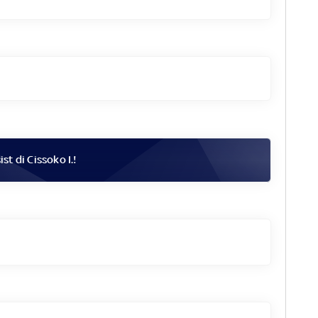
ist di
Cissoko I.
!