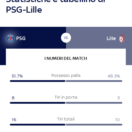
PSG-Lille
PSG
Lille
VS
I NUMERI DEL MATCH
Possesso palla
51.7%
48.3%
Tiri in porta
8
3
Tiri totali
16
10