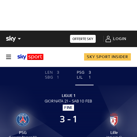
LOGIN
OFFERTE SKY
SKY SPORT INSIDER
LEN
3
PSG
3
SBG
1
LIL
1
LIGUE 1
GIORNATA 21 - SAB 10 FEB
FINE
3 - 1
PSG
Lille