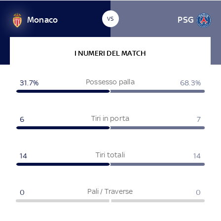
Monaco
PSG
VS
I NUMERI DEL MATCH
Possesso palla
31.7%
68.3%
Tiri in porta
6
7
Tiri totali
14
14
Pali / Traverse
0
0