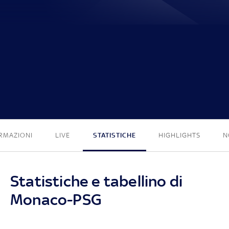
0 - 0
RMAZIONI
LIVE
STATISTICHE
HIGHLIGHTS
N
Statistiche e tabellino di
Monaco-PSG