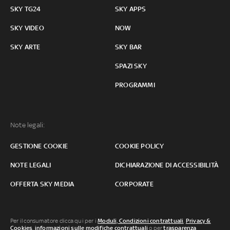
SKY TG24
SKY APPS
SKY VIDEO
NOW
SKY ARTE
SKY BAR
SPAZI SKY
PROGRAMMI
Note legali:
GESTIONE COOKIE
COOKIE POLICY
NOTE LEGALI
DICHIARAZIONE DI ACCESSIBILITÀ
OFFERTA SKY MEDIA
CORPORATE
Per il consumatore clicca qui per i
Moduli, Condizioni contrattuali
,
Privacy &
Cookies
,
informazioni sulle modifiche contrattuali
o per
trasparenza