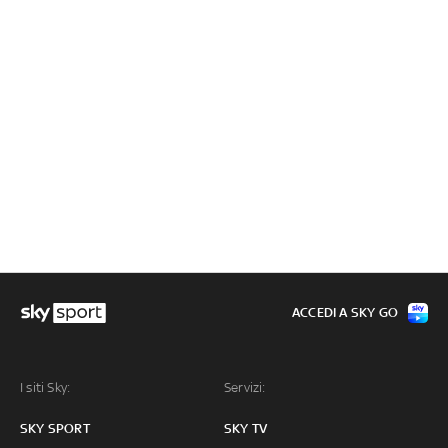
ACCEDI A SKY GO
I siti Sky:
Servizi:
SKY SPORT
SKY TV