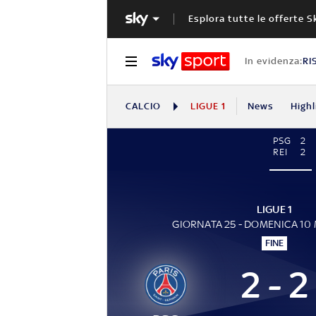
Esplora tutte le offerte S
In evidenza:
RI
CALCIO
LIGUE 1
News
Highl
PSG
2
REI
2
LIGUE 1
GIORNATA 25 - DOMENICA 10
FINE
2 - 2