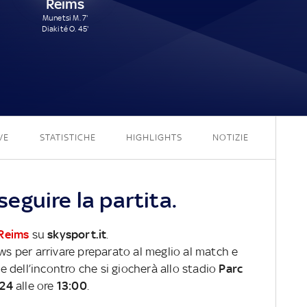
Reims
Munetsi M. 7'
Diakité O. 45'
2 - 2
VE
STATISTICHE
HIGHLIGHTS
NOTIZIE
eguire la partita.
Reims
su
skysport.it
.
ews per arrivare preparato al meglio al match e
ve dell’incontro che si giocherà allo stadio
Parc
024
alle ore
13:00
.