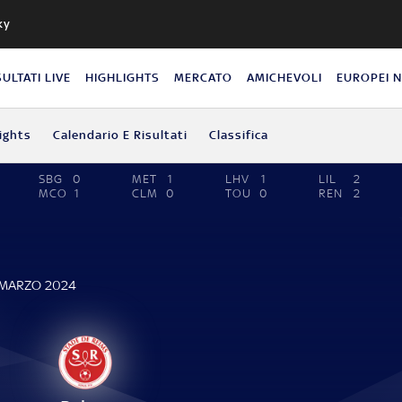
ky
SULTATI LIVE
HIGHLIGHTS
MERCATO
AMICHEVOLI
EUROPEI 
ights
Calendario E Risultati
Classifica
SBG
0
MET
1
LHV
1
LIL
2
MCO
1
CLM
0
TOU
0
REN
2
 MARZO 2024