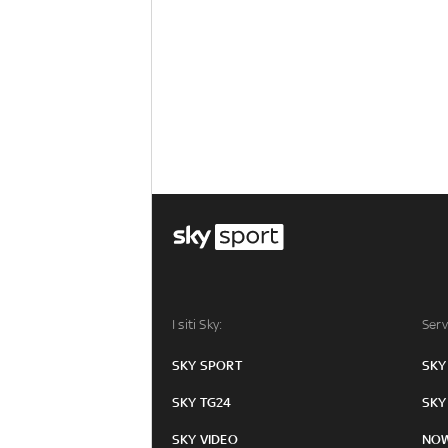
I siti Sky:
Serv
SKY SPORT
SKY
SKY TG24
SKY
SKY VIDEO
NO