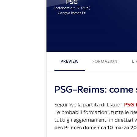
PSG
Abdelhamid Y. 17' (Aut.)
Gonçalo Ramos 19'
PREVIEW
FORMAZIONI
LI
PSG–Reims: come s
Segui live la partita di Ligue 1
PSG
-
Le probabili formazioni, tutte le n
tutti gli aggiornamenti in diretta li
des Princes domenica 10 marzo 2