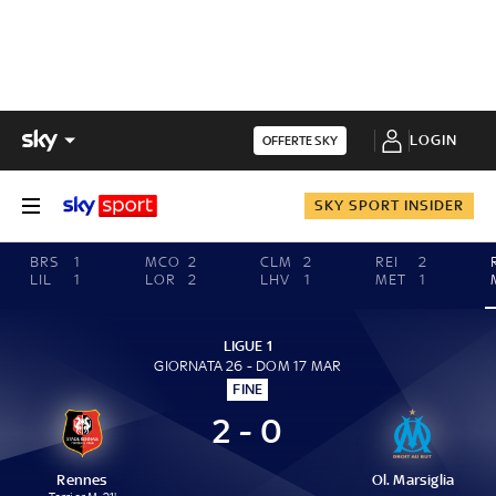
LOGIN
OFFERTE SKY
SKY SPORT INSIDER
BRS
1
MCO
2
CLM
2
REI
2
LIL
1
LOR
2
LHV
1
MET
1
LIGUE 1
GIORNATA 26 - DOM 17 MAR
FINE
2 - 0
Rennes
Ol. Marsiglia