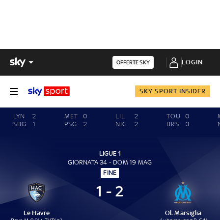
LOGIN
OFFERTE SKY
SKY SPORT INSIDER
LYN
2
MET
0
LIL
2
TOU
0
SBG
1
PSG
2
NIC
2
BRS
3
LIGUE 1
GIORNATA 34 - DOM 19 MAG
FINE
1 - 2
Le Havre
Ol. Marsiglia