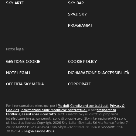
SKY ARTE
SKY BAR
SPAZI SKY
PROGRAMMI
Note legali:
GESTIONE COOKIE
COOKIE POLICY
NOTE LEGALI
DICHIARAZIONE DI ACCESSIBILITÀ
OFFERTA SKY MEDIA
CORPORATE
Per il consumatore clicca qui per i
Moduli, Condizioni contrattuali
,
Privacy &
Cookies
,
informazioni sulle modifiche contrattuali
o per
trasparenza
tariffaria
,
assistenza
e
contatti
. Tutti i marchi Sky e i diritti di proprietà
intellettuale in essi contenuti, sono di proprietà di Sky international AG e sono
utilizzati su licenza. Copyright 2026 Sky Italia - Sky Italia Srl Via Monte Penice, 7 -
20138 Milano P.IVA 04619241005. SkyTG24: ISSN 3035-1537 e SkySport: ISSN
3035-1545.
Segnalazione Abusi