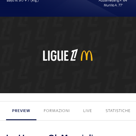
Bayo M. 90' + 7' (Rig.)
Aubameyang P. 64'
Murillo A. 77'
1 - 2
PREVIEW
FORMAZIONI
LIVE
STATISTICHE