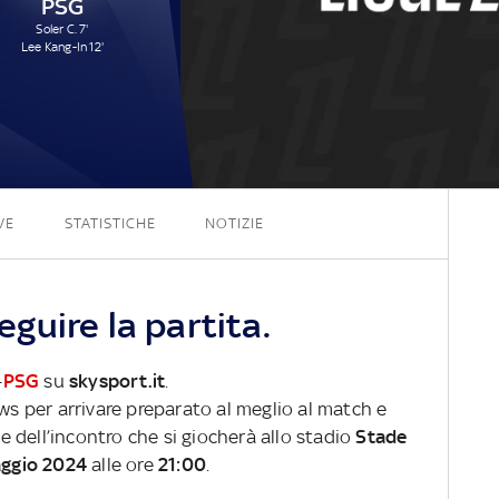
PSG
Soler C. 7'
Lee Kang-In 12'
0 - 2
VE
STATISTICHE
NOTIZIE
guire la partita.
-
PSG
su
skysport.it
.
ews per arrivare preparato al meglio al match e
ve dell’incontro che si giocherà allo stadio
Stade
ggio 2024
alle ore
21:00
.