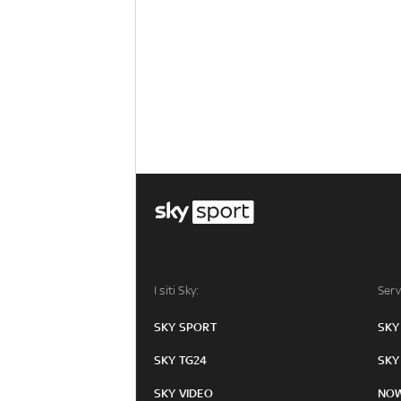
I siti Sky:
Serv
SKY SPORT
SKY
SKY TG24
SKY
SKY VIDEO
NO