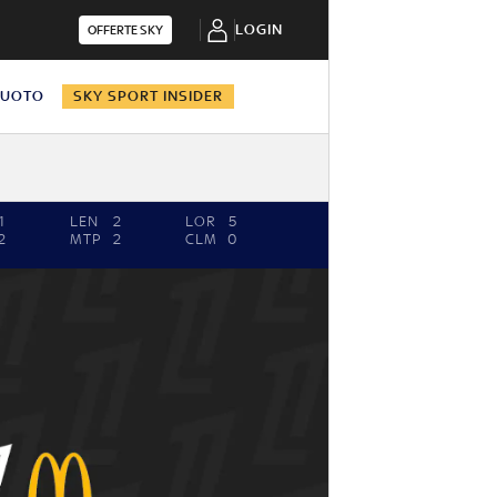
LOGIN
OFFERTE SKY
NUOTO
SKY SPORT INSIDER
1
LEN
2
LOR
5
2
MTP
2
CLM
0