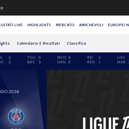
ky
SULTATI LIVE
HIGHLIGHTS
MERCATO
AMICHEVOLI
EUROPEI 
ights
Calendario E Risultati
Classifica
IL
2
TOU
0
MCO
4
REI
2
LHV
IC
2
BRS
3
NAN
0
REN
1
MAR
GGIO 2024