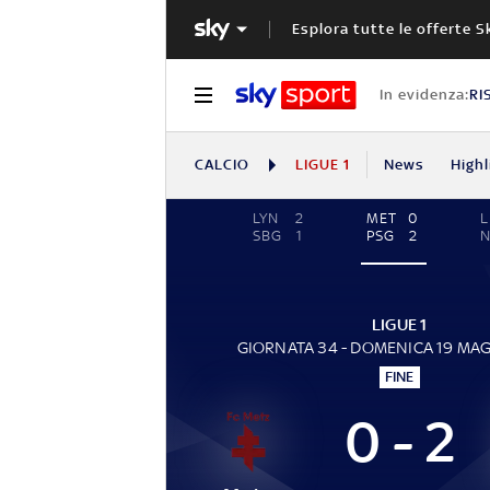
Esplora tutte le offerte S
In evidenza:
RI
CALCIO
LIGUE 1
News
Highl
LYN
2
MET
0
L
SBG
1
PSG
2
N
LIGUE 1
GIORNATA 34 - DOMENICA 19 MA
FINE
0 - 2