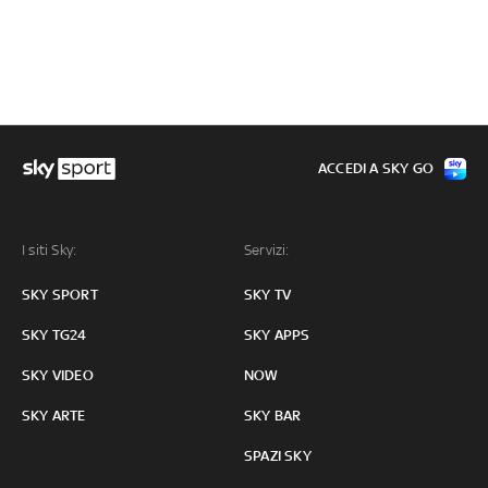
ACCEDI A SKY GO
I siti Sky:
Servizi:
SKY SPORT
SKY TV
SKY TG24
SKY APPS
SKY VIDEO
NOW
SKY ARTE
SKY BAR
SPAZI SKY