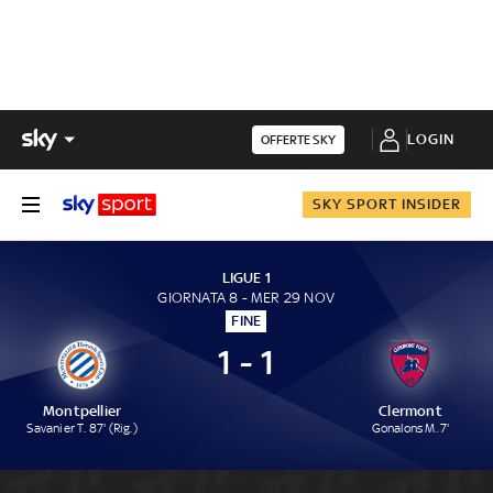
LOGIN
OFFERTE SKY
SKY SPORT INSIDER
LIGUE 1
GIORNATA 8 - MER 29 NOV
FINE
1 - 1
Montpellier
Clermont
Savanier T. 87' (Rig.)
Gonalons M. 7'