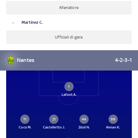
Allenatore
-
Martínez C.
Ufficiali di gara
Nantes
4-2-3-1
1
Lafont A.
11
21
44
98
Coco M.
Castelletto J.
Zézé N.
Amian K.