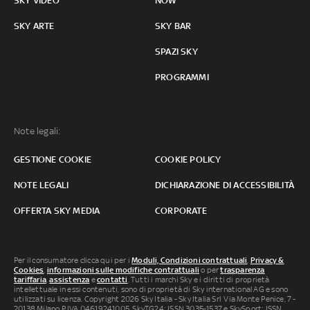
SKY VIDEO
NOW
SKY ARTE
SKY BAR
SPAZI SKY
PROGRAMMI
Note legali:
GESTIONE COOKIE
COOKIE POLICY
NOTE LEGALI
DICHIARAZIONE DI ACCESSIBILITÀ
OFFERTA SKY MEDIA
CORPORATE
Per il consumatore clicca qui per i
Moduli, Condizioni contrattuali
,
Privacy &
Cookies
,
informazioni sulle modifiche contrattuali
o per
trasparenza
tariffaria
,
assistenza
e
contatti
. Tutti i marchi Sky e i diritti di proprietà
intellettuale in essi contenuti, sono di proprietà di Sky international AG e sono
utilizzati su licenza. Copyright 2026 Sky Italia - Sky Italia Srl Via Monte Penice, 7 -
20138 Milano P.IVA 04619241005. SkyTG24: ISSN 3035-1537 e SkySport: ISSN