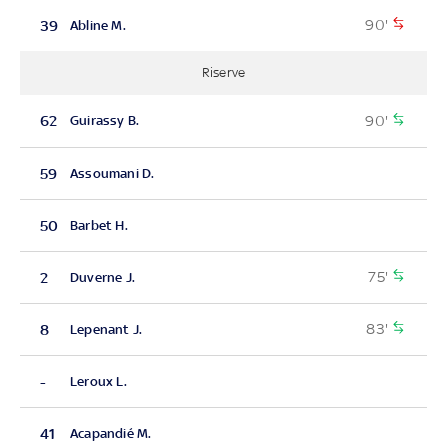
90'
39
Abline M.
Riserve
90'
62
Guirassy B.
59
Assoumani D.
50
Barbet H.
75'
2
Duverne J.
83'
8
Lepenant J.
-
Leroux L.
41
Acapandié M.