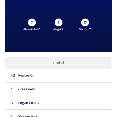
7
9
37
Aboukhlal Z.
Magri F.
Gboho Y.
Titolari
50
Restes G.
4
Cresswell C.
6
Logan Costa
2
Nicolaisen R.