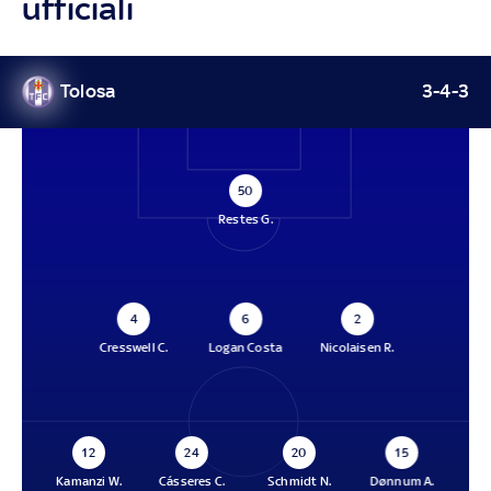
ufficiali
Tolosa
3-4-3
50
Restes G.
4
6
2
Cresswell C.
Logan Costa
Nicolaisen R.
12
24
20
15
Kamanzi W.
Cásseres C.
Schmidt N.
Dønnum A.