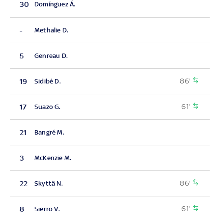
30
Domínguez Á.
-
Methalie D.
5
Genreau D.
86'
19
Sidibé D.
61'
17
Suazo G.
21
Bangré M.
3
McKenzie M.
86'
22
Skyttä N.
61'
8
Sierro V.