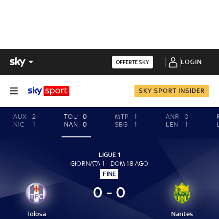
LOGIN
OFFERTE SKY
SKY SPORT INSIDER
AUX
2
TOU
0
MTP
1
ANR
0
NIC
1
NAN
0
SBG
1
LEN
1
LIGUE 1
GIORNATA 1 - DOM 18 AGO
FINE
0 - 0
Tolosa
Nantes