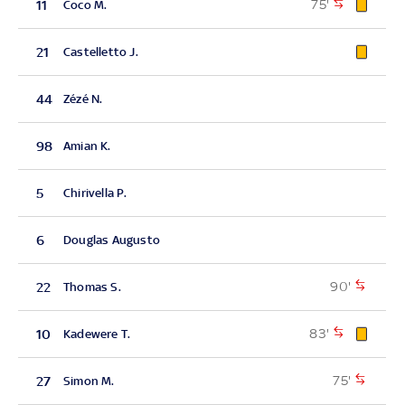
75'
11
Coco M.
21
Castelletto J.
44
Zézé N.
98
Amian K.
5
Chirivella P.
6
Douglas Augusto
90'
22
Thomas S.
83'
10
Kadewere T.
75'
27
Simon M.