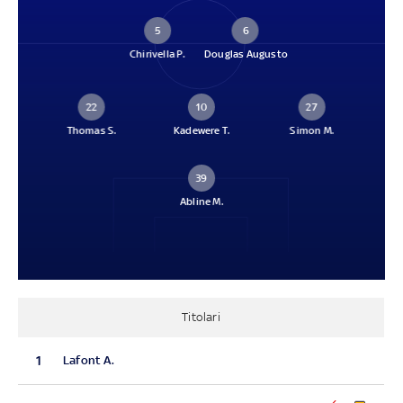
5
6
Chirivella P.
Douglas Augusto
22
10
27
Thomas S.
Kadewere T.
Simon M.
39
Abline M.
Titolari
1
Lafont A.