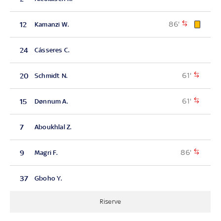
86'
12
Kamanzi W.
24
Cásseres C.
61'
20
Schmidt N.
61'
15
Dønnum A.
7
Aboukhlal Z.
86'
9
Magri F.
37
Gboho Y.
Riserve