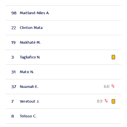
98
Maitland-Niles A.
22
Clinton Mata
19
Niakhaté M.
3
Tagliafico N.
31
Matic N.
66'
37
Nuamah E.
83'
7
Veretout J.
8
Tolisso C.