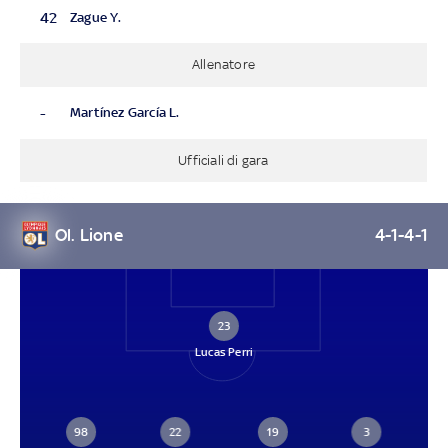
42
Zague Y.
Allenatore
-
Martínez García L.
Ufficiali di gara
Ol. Lione
4-1-4-1
23
Lucas Perri
98
22
19
3