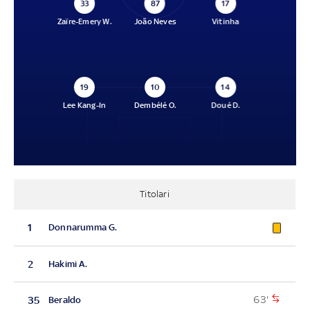
33
87
17
Zaïre-Emery W.
João Neves
Vitinha
19
10
14
Lee Kang-In
Dembélé O.
Doué D.
Titolari
1
Donnarumma G.
2
Hakimi A.
63'
35
Beraldo