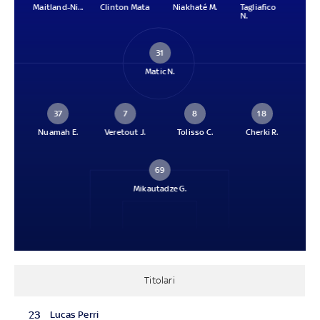
Maitland-Ni...
Clinton Mata
Niakhaté M.
Tagliafico
N.
31
Matic N.
37
7
8
18
Nuamah E.
Veretout J.
Tolisso C.
Cherki R.
69
Mikautadze G.
Titolari
23
Lucas Perri