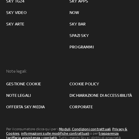
SKY TG24
SKY APPS
SKY VIDEO
NOW
SKY ARTE
SKY BAR
SPAZI SKY
PROGRAMMI
Note legali:
GESTIONE COOKIE
COOKIE POLICY
NOTE LEGALI
DICHIARAZIONE DI ACCESSIBILITÀ
OFFERTA SKY MEDIA
CORPORATE
Per il consumatore clicca qui per i
Moduli, Condizioni contrattuali
,
Privacy &
Cookies
,
informazioni sulle modifiche contrattuali
o per
trasparenza
tariffaria
,
assistenza
e
contatti
. Tutti i marchi Sky e i diritti di proprietà