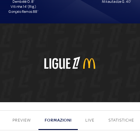
Dembélé O. 8'
Mikautadze G. 40'
Vitinha 14' (Rig.)
Gonçalo Ramos 88'
3 - 1
PREVIEW
FORMAZIONI
LIVE
STATISTICHE