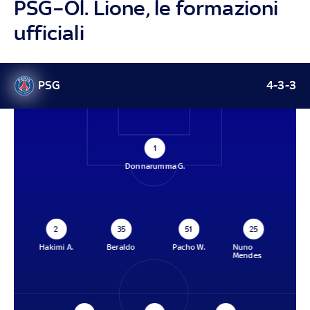
PSG–Ol. Lione, le formazioni
ufficiali
PSG
4-3-3
1
Donnarumma G.
2
35
51
25
Hakimi A.
Beraldo
Pacho W.
Nuno
Mendes