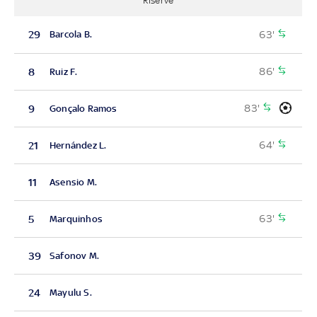
Riserve
63'
29
Barcola B.
86'
8
Ruiz F.
83'
9
Gonçalo Ramos
64'
21
Hernández L.
11
Asensio M.
63'
5
Marquinhos
39
Safonov M.
24
Mayulu S.