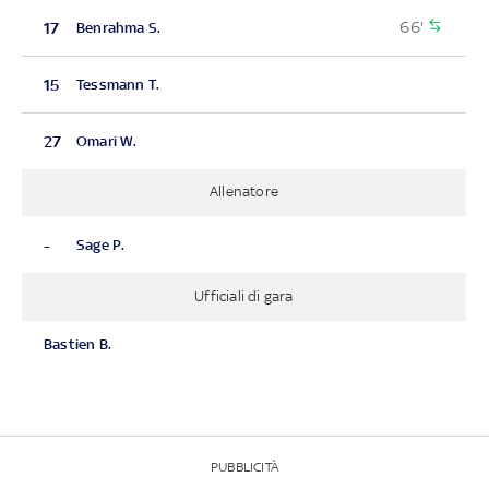
66'
17
Benrahma S.
15
Tessmann T.
27
Omari W.
Allenatore
-
Sage P.
Ufficiali di gara
Bastien B.
PUBBLICITÀ