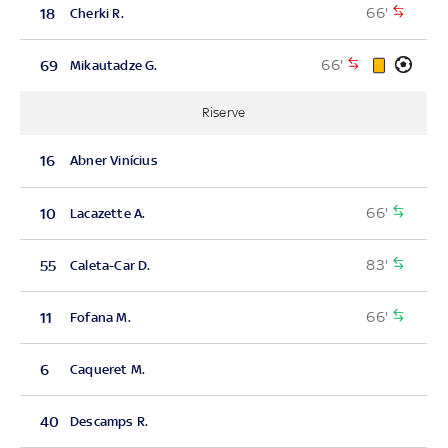
66'
18
Cherki R.
66'
69
Mikautadze G.
Riserve
16
Abner Vinícius
66'
10
Lacazette A.
83'
55
Caleta-Car D.
66'
11
Fofana M.
6
Caqueret M.
40
Descamps R.