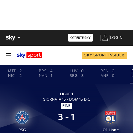
LOGIN
OFFERTE SKY
SKY SPORT INSIDER
MTP
2
BRS
4
LHV
0
REN
2
NIC
2
NAN
1
SBG
3
ANR
0
LIGUE 1
GIORNATA 15 - DOM 15 DIC
FINE
3 - 1
PSG
Ol. Lione