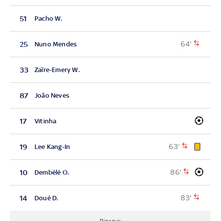
51
Pacho W.
64'
25
Nuno Mendes
33
Zaïre-Emery W.
87
João Neves
17
Vitinha
63'
19
Lee Kang-In
86'
10
Dembélé O.
83'
14
Doué D.