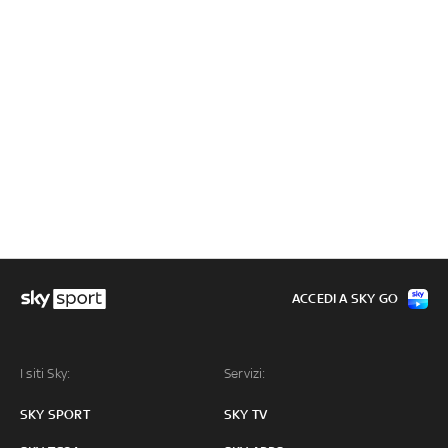
ACCEDI A SKY GO
I siti Sky:
Servizi:
SKY SPORT
SKY TV