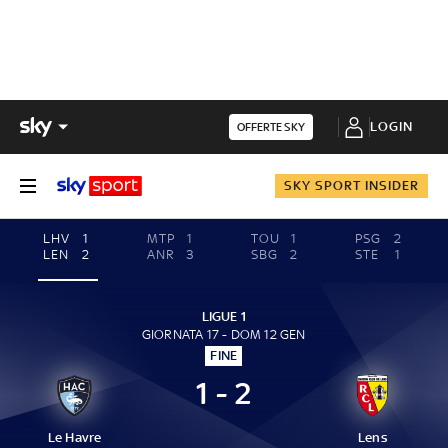
LOGIN
OFFERTE SKY
SKY SPORT INSIDER
LHV
1
MTP
1
TOU
1
PSG
2
LEN
2
ANR
3
SBG
2
STE
1
LIGUE 1
GIORNATA 17 - DOM 12 GEN
FINE
1 - 2
Le Havre
Lens