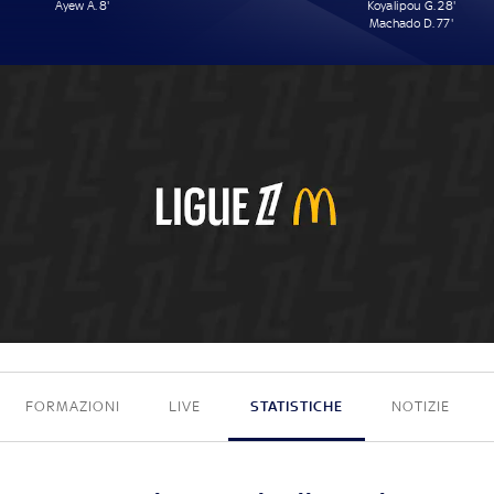
Ayew A. 8'
Koyalipou G. 28'
Machado D. 77'
1 - 2
FORMAZIONI
LIVE
STATISTICHE
NOTIZIE