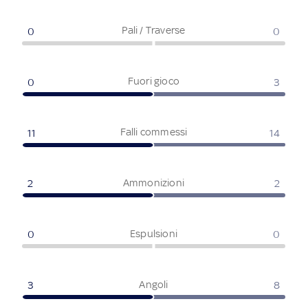
Pali / Traverse
0
0
Fuori gioco
0
3
Falli commessi
11
14
Ammonizioni
2
2
Espulsioni
0
0
Angoli
3
8