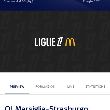
Greenwood M. 68' (Rig.)
Emegha E. 23'
1 - 1
PREVIEW
FORMAZIONI
LIVE
STATISTICHE
Ol. Marsiglia–Strasburgo: