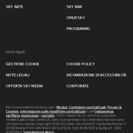
SKY ARTE
SKY BAR
SPAZI SKY
PROGRAMMI
Note legali:
GESTIONE COOKIE
COOKIE POLICY
NOTE LEGALI
DICHIARAZIONE DI ACCESSIBILITÀ
OFFERTA SKY MEDIA
CORPORATE
Per il consumatore clicca qui per i
Moduli, Condizioni contrattuali
,
Privacy &
Cookies
,
informazioni sulle modifiche contrattuali
o per
trasparenza
tariffaria
,
assistenza
e
contatti
. Tutti i marchi Sky e i diritti di proprietà
intellettuale in essi contenuti, sono di proprietà di Sky international AG e sono
utilizzati su licenza. Copyright 2026 Sky Italia - Sky Italia Srl Via Monte Penice, 7 -
20138 Milano P.IVA 04619241005. SkyTG24: ISSN 3035-1537 e SkySport: ISSN
3035-1545.
Segnalazione Abusi