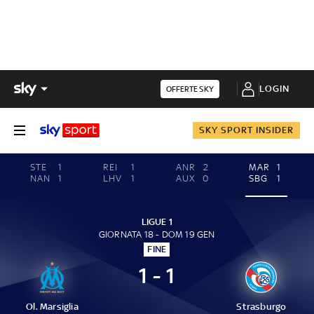
LOGIN
OFFERTE SKY
SKY SPORT INSIDER
STE
1
REI
1
ANR
2
MAR
1
NAN
1
LHV
1
AUX
0
SBG
1
LIGUE 1
GIORNATA 18 - DOM 19 GEN
FINE
1 - 1
Ol. Marsiglia
Strasburgo