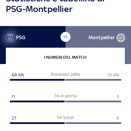
PSG-Montpellier
PSG
Montpellier
VS
I NUMERI DEL MATCH
Possesso palla
68.6%
31.4%
Tiri in porta
11
3
Tiri totali
27
8