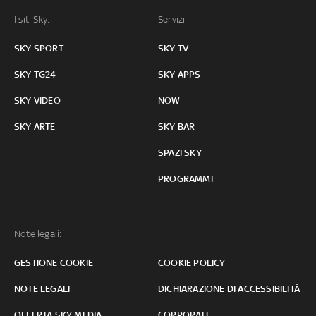
I siti Sky:
Servizi:
SKY SPORT
SKY TV
SKY TG24
SKY APPS
SKY VIDEO
NOW
SKY ARTE
SKY BAR
SPAZI SKY
PROGRAMMI
Note legali:
GESTIONE COOKIE
COOKIE POLICY
NOTE LEGALI
DICHIARAZIONE DI ACCESSIBILITÀ
OFFERTA SKY MEDIA
CORPORATE