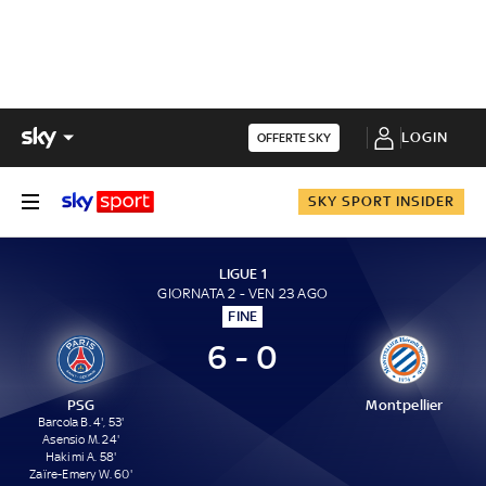
LOGIN
OFFERTE SKY
SKY SPORT INSIDER
LIGUE 1
GIORNATA 2 - VEN 23 AGO
FINE
6 - 0
PSG
Montpellier
Barcola B. 4', 53'
Asensio M. 24'
Hakimi A. 58'
Zaïre-Emery W. 60'