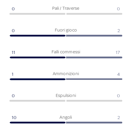
Pali / Traverse
0
0
Fuori gioco
0
2
Falli commessi
11
17
Ammonizioni
1
4
Espulsioni
0
0
Angoli
10
2