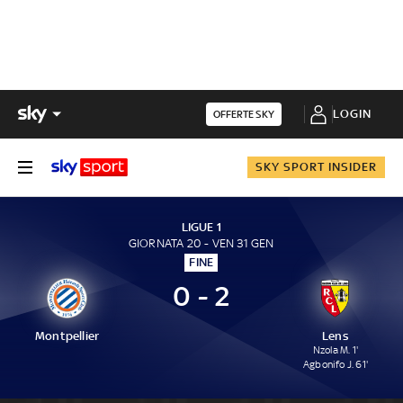
LOGIN
OFFERTE SKY
SKY SPORT INSIDER
LIGUE 1
GIORNATA 20 - VEN 31 GEN
FINE
0 - 2
Montpellier
Lens
Nzola M. 1'
Agbonifo J. 61'