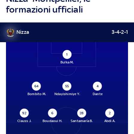
formazioni ufficiali
Nizza
3-4-2-1
1
Bulka M.
64
55
4
Bombito M.
Ndayishimiye Y.
Dante
92
6
28
2
Clauss J.
Boudaoui H.
Santamaría B.
Abdi A.