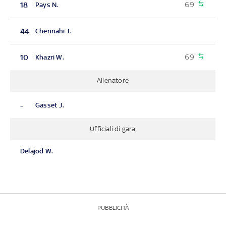
69'
18
Pays N.
44
Chennahi T.
69'
10
Khazri W.
Allenatore
-
Gasset J.
Ufficiali di gara
Delajod W.
PUBBLICITÀ