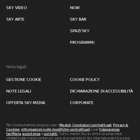
SKY VIDEO
NOW
SKY ARTE
SKY BAR
SPAZI SKY
PROGRAMMI
Note legali:
GESTIONE COOKIE
COOKIE POLICY
NOTE LEGALI
DICHIARAZIONE DI ACCESSIBILITÀ
OFFERTA SKY MEDIA
CORPORATE
Per il consumatore clicca qui per i
Moduli, Condizioni contrattuali
,
Privacy &
Cookies
,
informazioni sulle modifiche contrattuali
o per
trasparenza
tariffaria
,
assistenza
e
contatti
. Tutti i marchi Sky e i diritti di proprietà
intellettuale in essi contenuti, sono di proprietà di Sky international AG e sono