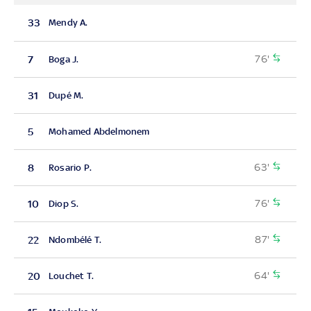
33
Mendy A.
76'
7
Boga J.
31
Dupé M.
5
Mohamed Abdelmonem
63'
8
Rosario P.
76'
10
Diop S.
87'
22
Ndombélé T.
64'
20
Louchet T.