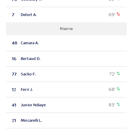
69'
7
Delort A.
Riserve
48
Camara A.
16
Bertaud D.
72'
77
Sacko F.
68'
12
Ferri J.
83'
41
Junior Ndiaye
21
Mincarelli L.