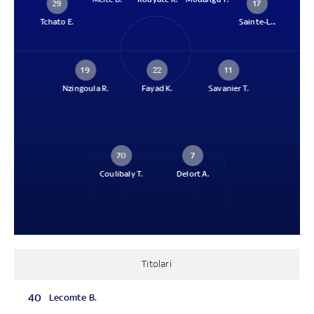
29
17
Tchato E.
Sainte-L...
19
22
11
Nzingoula R.
Fayad K.
Savanier T.
70
7
Coulibaly T.
Delort A.
Titolari
40
Lecomte B.