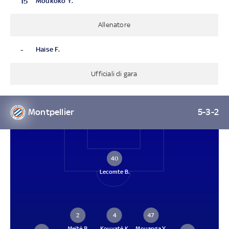
15
Moukoko Y.
Allenatore
-
Haise F.
Ufficiali di gara
Montpellier
5-3-2
40
Lecomte B.
2
4
47
Meïté B.
Kouyaté K.
Mouanga Y.