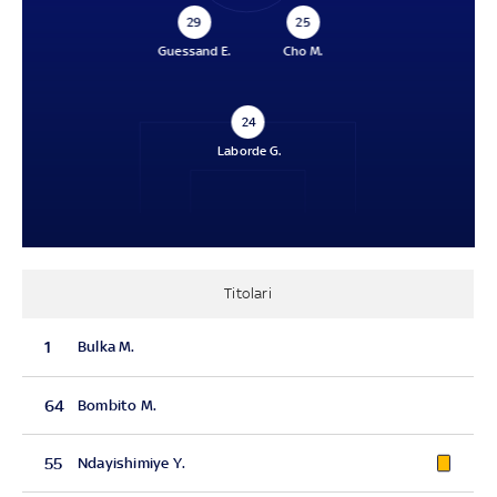
29
25
Guessand E.
Cho M.
24
Laborde G.
Titolari
1
Bulka M.
64
Bombito M.
55
Ndayishimiye Y.