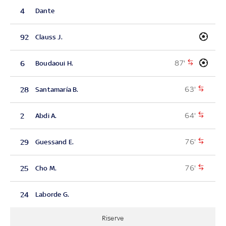
4
Dante
92
Clauss J.
87'
6
Boudaoui H.
63'
28
Santamaría B.
64'
2
Abdi A.
76'
29
Guessand E.
76'
25
Cho M.
24
Laborde G.
Riserve