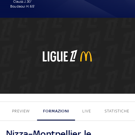
Clauss J. 30'
Boudaoui H. 65'
2 - 0
PREVIEW
FORMAZIONI
LIVE
STATISTICHE
Nizza–Montpellier, le