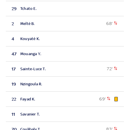
29
Tchato E.
68'
2
Meïté B.
4
Kouyaté K.
47
Mouanga Y.
72'
17
Sainte-Luce T.
19
Nzingoula R.
69'
22
Fayad K.
11
Savanier T.
83'
70
Coulibaly T.