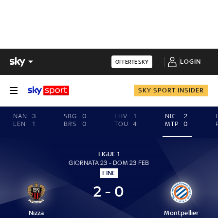
LOGIN
OFFERTE SKY
SKY SPORT INSIDER
NAN
3
SBG
0
LHV
1
NIC
2
LEN
1
BRS
0
TOU
4
MTP
0
LIGUE 1
GIORNATA 23 - DOM 23 FEB
FINE
2 - 0
Nizza
Montpellier