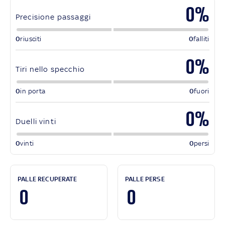
0%
Precisione passaggi
0
riusciti
0
falliti
0%
Tiri nello specchio
0
in porta
0
fuori
0%
Duelli vinti
0
vinti
0
persi
PALLE RECUPERATE
PALLE PERSE
0
0