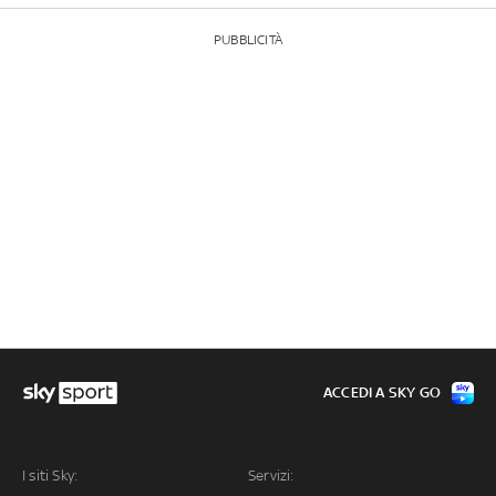
PUBBLICITÀ
ACCEDI A SKY GO
I siti Sky:
Servizi: