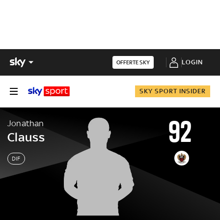
LOGIN
OFFERTE SKY
SKY SPORT INSIDER
92
Jonathan
Clauss
DIF
Jonathan
Clauss