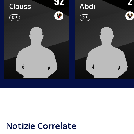
92
2
Clauss
Abdi
DIF
DIF
Notizie Correlate