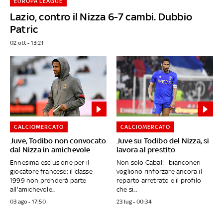
EUROPA LEAGUE
Lazio, contro il Nizza 6-7 cambi. Dubbio
Patric
02 ott - 13:21
CALCIOMERCATO
CALCIOMERCATO
Juve, Todibo non convocato
Juve su Todibo del Nizza, si
dal Nizza in amichevole
lavora al prestito
Ennesima esclusione per il
Non solo Cabal: i bianconeri
giocatore francese: il classe
vogliono rinforzare ancora il
1999 non prenderà parte
reparto arretrato e il profilo
all'amichevole...
che si...
03 ago - 17:50
23 lug - 00:34