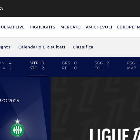
ky
SULTATI LIVE
HIGHLIGHTS
MERCATO
AMICHEVOLI
EUROPEI 
ights
Calendario E Risultati
Classifica
YN
4
MTP
0
BRS
0
SBG
2
PSG
HV
2
STE
2
REI
0
TOU
1
MAR
RZO 2025