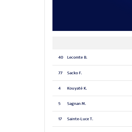
40
Lecomte B.
77
Sacko F.
4
Kouyaté K.
5
Sagnan M.
17
Sainte-Luce T.