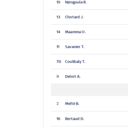
19
Nzingoula R.
13
Chotard J.
14
Maamma O.
11
Savanier T.
70
Coulibaly T.
9
Delort A.
2
Meïté B.
16
Bertaud D.