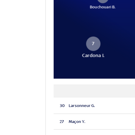
Bouchouari B.
7
Cardona I.
30
Larsonneur G.
27
Maçon Y.