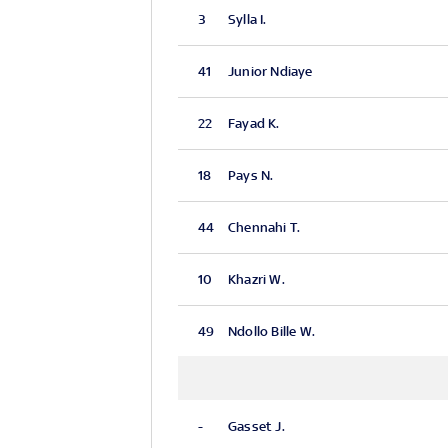
3
Sylla I.
41
Junior Ndiaye
22
Fayad K.
18
Pays N.
44
Chennahi T.
10
Khazri W.
49
Ndollo Bille W.
-
Gasset J.