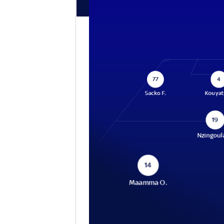
77
4
Sacko F.
Kouyat
19
Nzingoula
14
Maamma O.