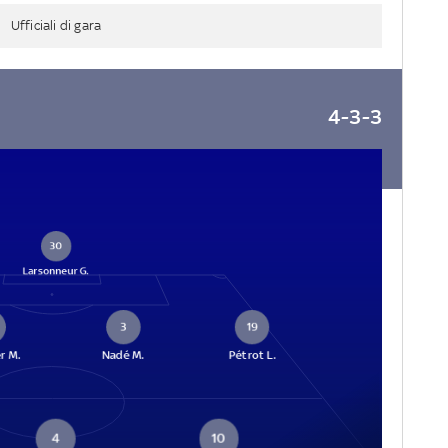
Ufficiali di gara
4-3-3
30
Larsonneur G.
3
19
r M.
Nadé M.
Pétrot L.
4
10