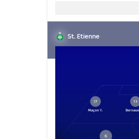
St. Etienne
27
13
Maçon Y.
Bernaue
6