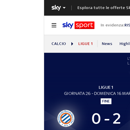
Esplora tutte le offerte S
In evidenza:
RI
CALCIO
LIGUE 1
News
Highl
L
L
LIGUE 1
GIORNATA 26 - DOMENICA 16 MA
FINE
0 - 2