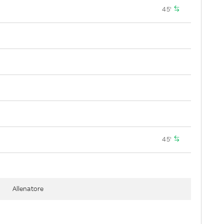
45'
45'
Allenatore