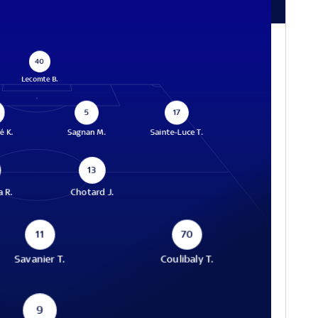
40
Lecomte B.
5
17
é K.
Sagnan M.
Sainte-Luce T.
13
 R.
Chotard J.
11
70
Savanier T.
Coulibaly T.
9