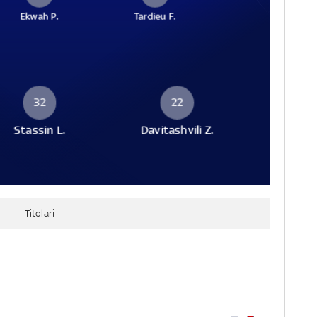
Ekwah P.
Tardieu F.
32
22
Stassin L.
Davitashvili Z.
Titolari