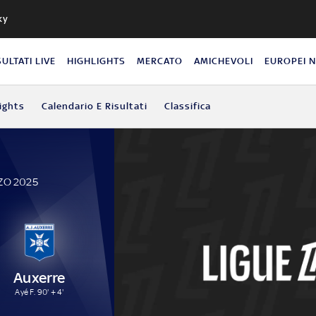
ky
SULTATI LIVE
HIGHLIGHTS
MERCATO
AMICHEVOLI
EUROPEI 
ights
Calendario E Risultati
Classifica
ZO 2025
Auxerre
Ayé F. 90' + 4'