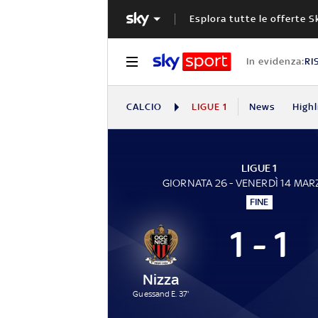
Esplora tutte le offerte S
In evidenza:
RI
CALCIO
LIGUE 1
News
Highl
LIGUE 1
GIORNATA 26 - VENERDÌ 14 MAR
FINE
1 - 1
Nizza
Guessand E. 37'