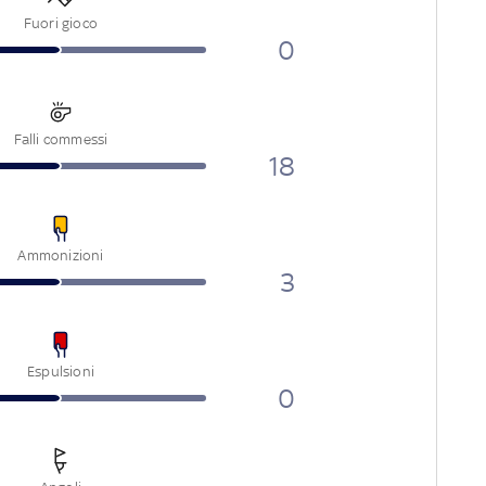
Fuori gioco
0
Falli commessi
18
Ammonizioni
3
Espulsioni
0