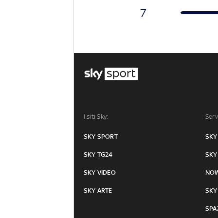
7
I siti Sky:
Serv
SKY SPORT
SKY
SKY TG24
SKY
SKY VIDEO
NO
SKY ARTE
SKY
SPA