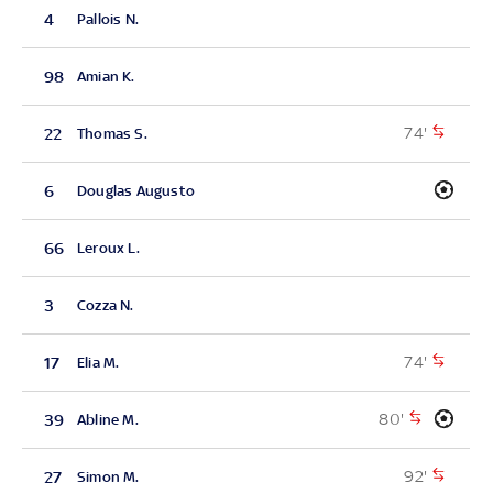
4
Pallois N.
98
Amian K.
74'
22
Thomas S.
6
Douglas Augusto
66
Leroux L.
3
Cozza N.
74'
17
Elia M.
80'
39
Abline M.
92'
27
Simon M.