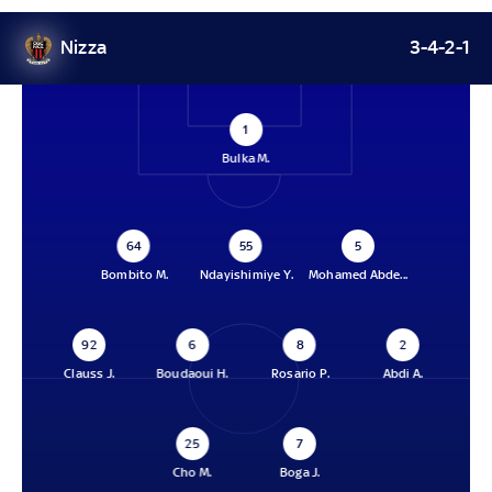
Nizza
3-4-2-1
1
Bulka M.
64
55
5
Bombito M.
Ndayishimiye Y.
Mohamed Abde...
92
6
8
2
Clauss J.
Boudaoui H.
Rosario P.
Abdi A.
25
7
Cho M.
Boga J.