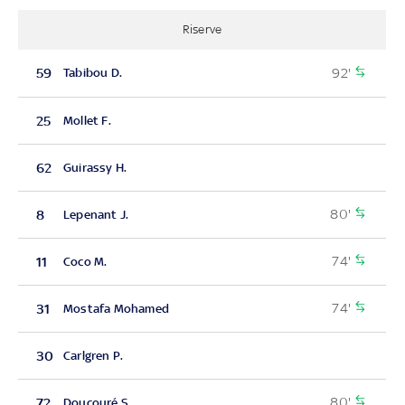
Riserve
92'
59
Tabibou D.
25
Mollet F.
62
Guirassy H.
80'
8
Lepenant J.
74'
11
Coco M.
74'
31
Mostafa Mohamed
30
Carlgren P.
80'
72
Doucouré S.