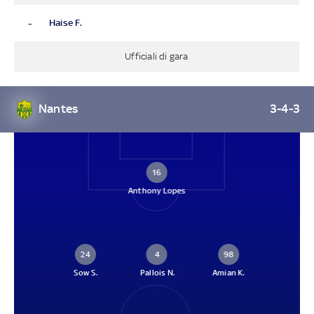
-
Haise F.
Ufficiali di gara
Nantes
3-4-3
16
Anthony Lopes
24
4
98
Sow S.
Pallois N.
Amian K.