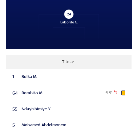
24
Laborde G.
Titolari
1
Bulka M.
63'
64
Bombito M.
55
Ndayishimiye Y.
5
Mohamed Abdelmonem