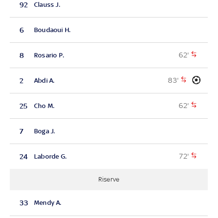
92
Clauss J.
6
Boudaoui H.
62'
8
Rosario P.
83'
2
Abdi A.
62'
25
Cho M.
7
Boga J.
72'
24
Laborde G.
Riserve
33
Mendy A.