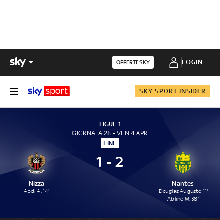
LOGIN
OFFERTE SKY
SKY SPORT INSIDER
LIGUE 1
GIORNATA 28 - VEN 4 APR
FINE
1 - 2
Nizza
Nantes
Abdi A. 14'
Douglas Augusto 11'
Abline M. 38'