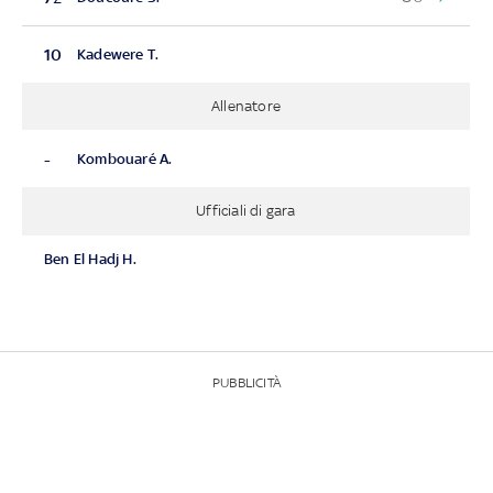
10
Kadewere T.
Allenatore
-
Kombouaré A.
Ufficiali di gara
Ben El Hadj H.
PUBBLICITÀ