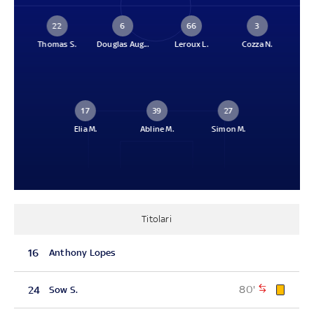
22
6
66
3
Thomas S.
Douglas Aug...
Leroux L.
Cozza N.
17
39
27
Elia M.
Abline M.
Simon M.
Titolari
16
Anthony Lopes
80'
24
Sow S.