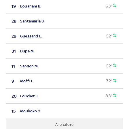
63'
19
Bouanani B.
28
Santamaría B.
62'
29
Guessand E.
31
Dupé M.
62'
11
Sanson M.
72'
9
Moffi T.
83'
20
Louchet T.
15
Moukoko Y.
Allenatore