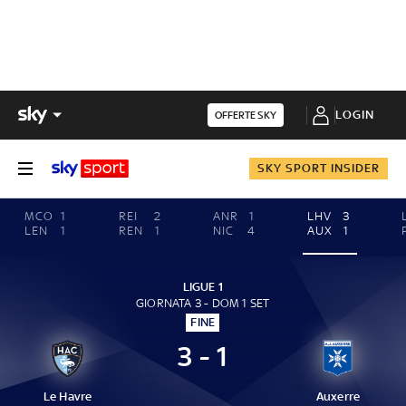
LOGIN
OFFERTE SKY
SKY SPORT INSIDER
MCO
1
REI
2
ANR
1
LHV
3
LEN
1
REN
1
NIC
4
AUX
1
LIGUE 1
GIORNATA 3 - DOM 1 SET
FINE
3 - 1
Le Havre
Auxerre