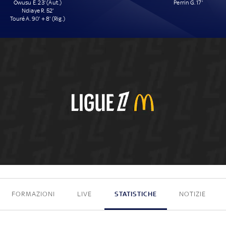
Owusu E. 23' (Aut.)
Perrin G. 17'
Ndiaye R. 52'
Touré A. 90' + 8' (Rig.)
3 - 1
FORMAZIONI
LIVE
STATISTICHE
NOTIZIE