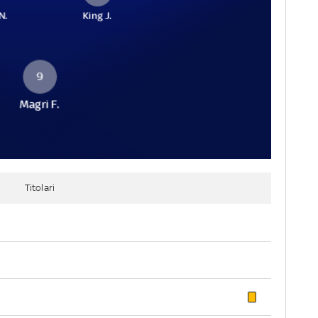
N.
King J.
9
Magri F.
Titolari