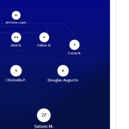
16
Anthony Lopes
44
4
3
Zézé N.
Pallois N.
Cozza N.
5
6
Chirivella P.
Douglas Augusto
27
Simon M.