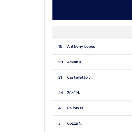
16
Anthony Lopes
98
Amian K.
21
Castelletto J.
44
Zézé N.
4
Pallois N.
3
Cozza N.