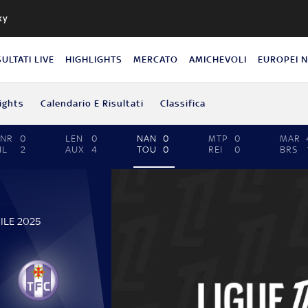
ky
SULTATI LIVE
HIGHLIGHTS
MERCATO
AMICHEVOLI
EUROPEI 
ights
Calendario E Risultati
Classifica
ANR
0
LEN
0
NAN
0
MTP
0
MAR
IL
2
AUX
4
TOU
0
REI
0
BRS
ILE 2025