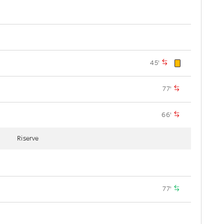
45'
77'
66'
Riserve
77'