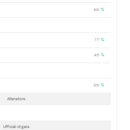
66'
77'
45'
66'
Allenatore
Ufficiali di gara