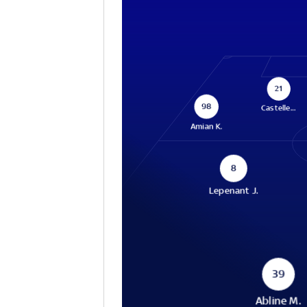
21
98
Castelle...
Amian K.
8
Lepenant J.
39
Abline M.