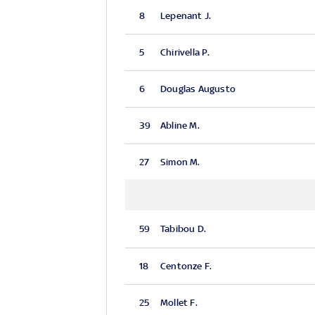
8
Lepenant J.
5
Chirivella P.
6
Douglas Augusto
39
Abline M.
27
Simon M.
59
Tabibou D.
18
Centonze F.
25
Mollet F.