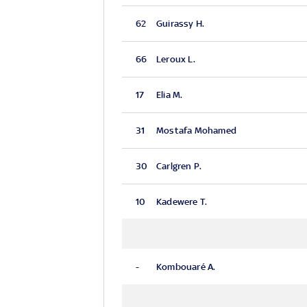
62
Guirassy H.
66
Leroux L.
17
Elia M.
31
Mostafa Mohamed
30
Carlgren P.
10
Kadewere T.
-
Kombouaré A.