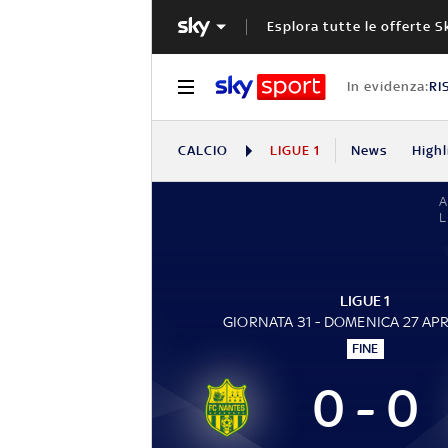
Esplora tutte le offerte S
In evidenza:
RI
CALCIO
LIGUE 1
News
Highl
L
LIGUE 1
GIORNATA 31 - DOMENICA 27 APR
FINE
0 - 0