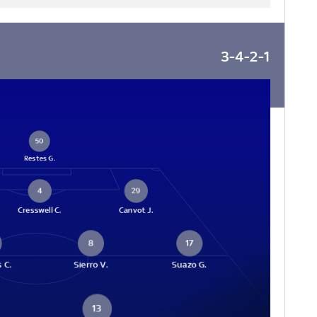
3-4-2-1
50
Restes G.
4
29
Cresswell C.
Canvot J.
8
17
 C.
Sierro V.
Suazo G.
13