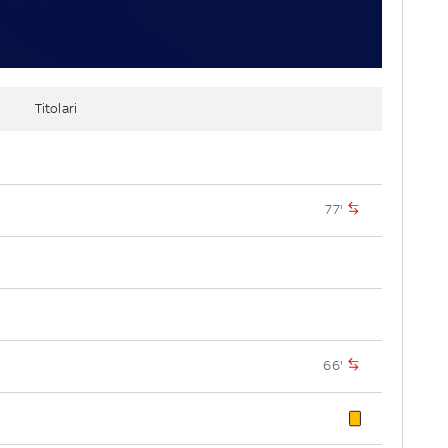
Titolari
77'
66'