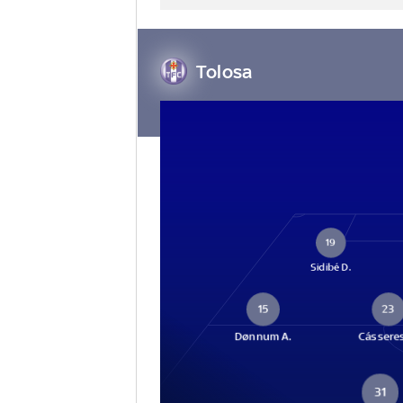
Tolosa
19
Sidibé D.
15
23
Dønnum A.
Cásseres
31