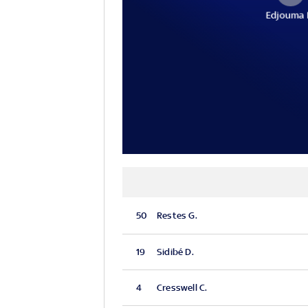
Edjouma 
50
Restes G.
19
Sidibé D.
4
Cresswell C.