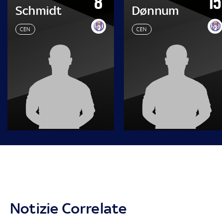
8
15
Schmidt
Dønnum
CEN
CEN
Notizie Correlate