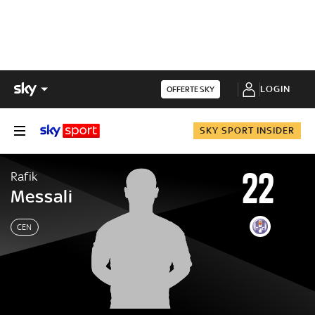
LOGIN
OFFERTE SKY
SKY SPORT INSIDER
22
Rafik
Messali
CEN
Rafik
Messali