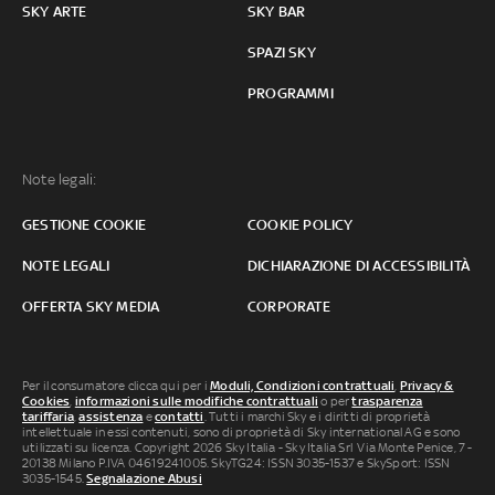
SKY ARTE
SKY BAR
SPAZI SKY
PROGRAMMI
Note legali:
GESTIONE COOKIE
COOKIE POLICY
NOTE LEGALI
DICHIARAZIONE DI ACCESSIBILITÀ
OFFERTA SKY MEDIA
CORPORATE
Per il consumatore clicca qui per i
Moduli, Condizioni contrattuali
,
Privacy &
Cookies
,
informazioni sulle modifiche contrattuali
o per
trasparenza
tariffaria
,
assistenza
e
contatti
. Tutti i marchi Sky e i diritti di proprietà
intellettuale in essi contenuti, sono di proprietà di Sky international AG e sono
utilizzati su licenza. Copyright 2026 Sky Italia - Sky Italia Srl Via Monte Penice, 7 -
20138 Milano P.IVA 04619241005. SkyTG24: ISSN 3035-1537 e SkySport: ISSN
3035-1545.
Segnalazione Abusi