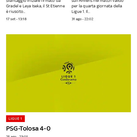
svantaggio iniziale firmato da
sull'Amiens nel match valido
Gradel e Leya Iseka, il St Etienne
per la quarta giornata della
è riuscito...
Ligue 1. Il...
17 set - 13:18
31 ago - 22:02
LIGUE 1
PSG-Tolosa 4-0
25 ago - 23:01