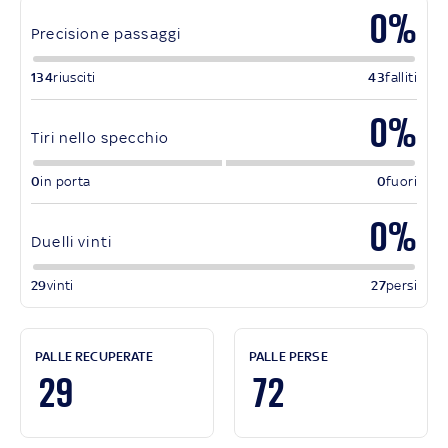
0%
Precisione passaggi
134
riusciti
43
falliti
0%
Tiri nello specchio
0
in porta
0
fuori
0%
Duelli vinti
29
vinti
27
persi
PALLE RECUPERATE
PALLE PERSE
29
72