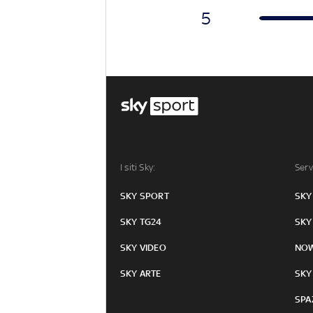
5
I siti Sky:
Serv
SKY SPORT
SKY
SKY TG24
SKY
SKY VIDEO
NO
SKY ARTE
SKY
SPA