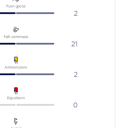
Fuori gioco
2
Falli commessi
21
Ammonizioni
2
Espulsioni
0