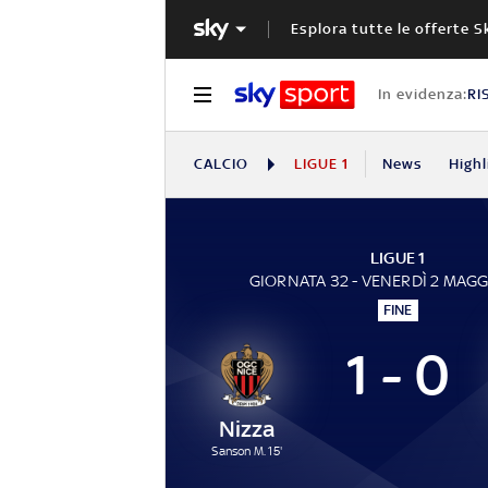
Esplora tutte le offerte S
In evidenza:
RI
CALCIO
LIGUE 1
News
Highl
LIGUE 1
GIORNATA 32 - VENERDÌ 2 MAGG
FINE
1 - 0
Nizza
Sanson M. 15'