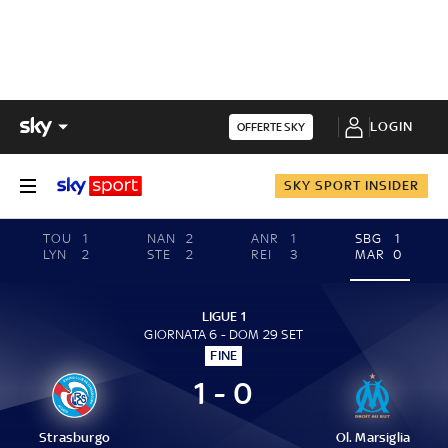
LOGIN
OFFERTE SKY
SKY SPORT INSIDER
TOU
1
NAN
2
ANR
1
SBG
1
LYN
2
STE
2
REI
3
MAR
0
LIGUE 1
GIORNATA 6 - DOM 29 SET
FINE
1 - 0
Strasburgo
Ol. Marsiglia