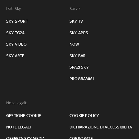
I siti Sky:
Servizi:
SKY SPORT
SKY TV
SKY TG24
SKY APPS
SKY VIDEO
NOW
SKY ARTE
SKY BAR
SPAZI SKY
PROGRAMMI
Note legali:
GESTIONE COOKIE
COOKIE POLICY
NOTE LEGALI
DICHIARAZIONE DI ACCESSIBILITÀ
OFFERTA SKY MEDIA
CORPORATE