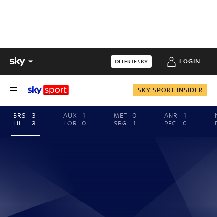
LOGIN
OFFERTE SKY
SKY SPORT INSIDER
BRS
3
AUX
1
MET
0
ANR
1
LIL
3
LOR
0
SBG
1
PFC
0