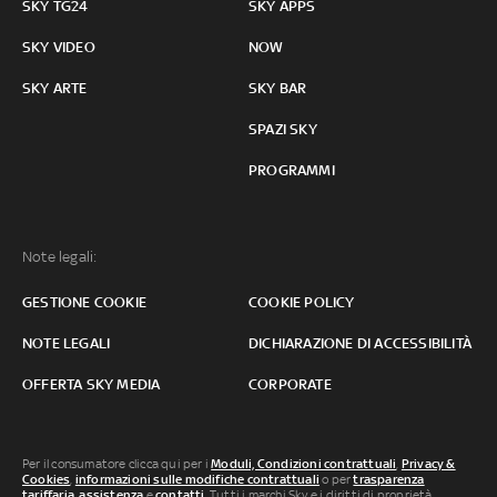
SKY TG24
SKY APPS
SKY VIDEO
NOW
SKY ARTE
SKY BAR
SPAZI SKY
PROGRAMMI
Note legali:
GESTIONE COOKIE
COOKIE POLICY
NOTE LEGALI
DICHIARAZIONE DI ACCESSIBILITÀ
OFFERTA SKY MEDIA
CORPORATE
Per il consumatore clicca qui per i
Moduli, Condizioni contrattuali
,
Privacy &
Cookies
,
informazioni sulle modifiche contrattuali
o per
trasparenza
tariffaria
,
assistenza
e
contatti
. Tutti i marchi Sky e i diritti di proprietà