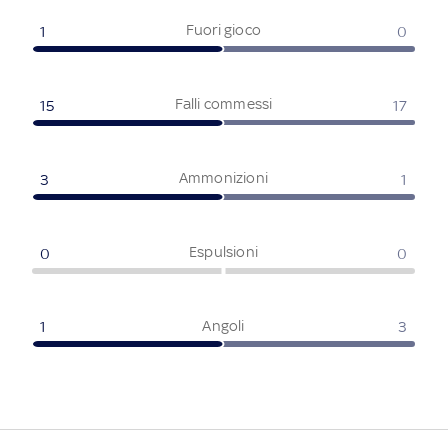
Fuori gioco
1
0
Falli commessi
15
17
Ammonizioni
3
1
Espulsioni
0
0
Angoli
1
3