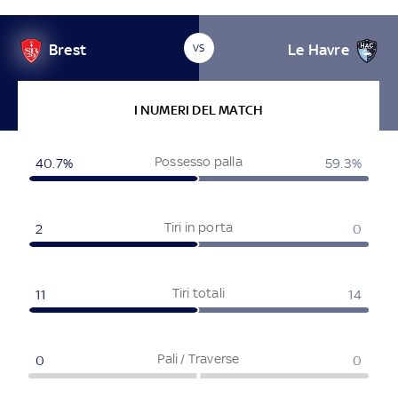
Brest
Le Havre
VS
I NUMERI DEL MATCH
Possesso palla
40.7
%
59.3
%
Tiri in porta
2
0
Tiri totali
11
14
Pali / Traverse
0
0