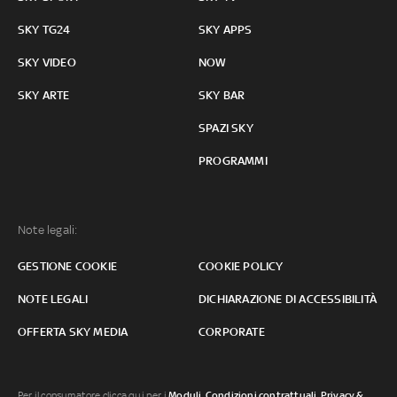
SKY TG24
SKY APPS
SKY VIDEO
NOW
SKY ARTE
SKY BAR
SPAZI SKY
PROGRAMMI
Note legali:
GESTIONE COOKIE
COOKIE POLICY
NOTE LEGALI
DICHIARAZIONE DI ACCESSIBILITÀ
OFFERTA SKY MEDIA
CORPORATE
Per il consumatore clicca qui per i
Moduli, Condizioni contrattuali
,
Privacy &