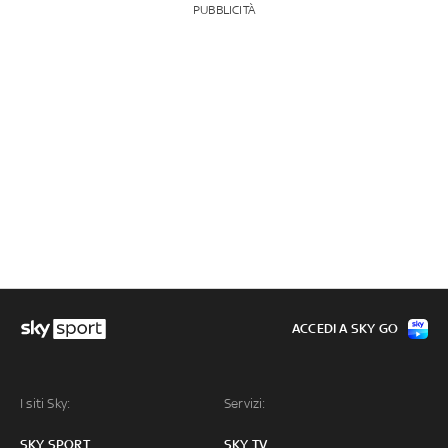
PUBBLICITÀ
ACCEDI A SKY GO
I siti Sky:
Servizi:
SKY SPORT
SKY TV