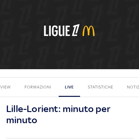
1 - 1
EVIEW
FORMAZIONI
LIVE
STATISTICHE
NOTIZ
Lille-Lorient: minuto per
minuto