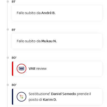
81'
Fallo subito da
André B.
81'
Fallo subito da
Mukau N.
80'
VAR
review
80'
Sostituzione!
Daniel Semedo
prende il
posto di
Karim D.