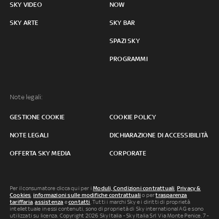
SKY VIDEO
NOW
SKY ARTE
SKY BAR
SPAZI SKY
PROGRAMMI
Note legali:
GESTIONE COOKIE
COOKIE POLICY
NOTE LEGALI
DICHIARAZIONE DI ACCESSIBILITÀ
OFFERTA SKY MEDIA
CORPORATE
Per il consumatore clicca qui per i
Moduli, Condizioni contrattuali
,
Privacy &
Cookies
,
informazioni sulle modifiche contrattuali
o per
trasparenza
tariffaria
,
assistenza
e
contatti
. Tutti i marchi Sky e i diritti di proprietà
intellettuale in essi contenuti, sono di proprietà di Sky international AG e sono
utilizzati su licenza. Copyright 2026 Sky Italia - Sky Italia Srl Via Monte Penice, 7 -