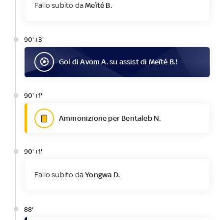
Fallo subito da
Meïté B.
90'+3'
Gol
di
Avom A.
su assist di
Meïté B.
!
90'+1'
Ammonizione per Bentaleb N.
90'+1'
Fallo subito da
Yongwa D.
88'