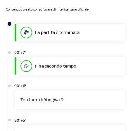
Contenuto creato con software di intelligenza artificiale
La partita è terminata
90'+7'
Fine secondo tempo
90'+6'
Tiro fuori di
Yongwa D.
90'+5'