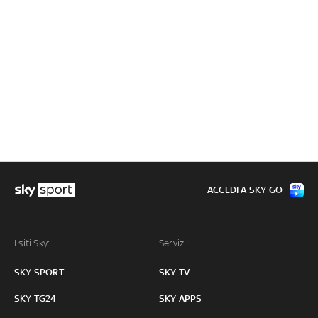
ACCEDI A SKY GO
I siti Sky:
Servizi:
SKY SPORT
SKY TV
SKY TG24
SKY APPS