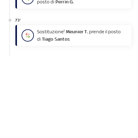
posto di
Perrin G.
73'
Sostituzione!
Meunier T.
prende il posto
di
Tiago Santos