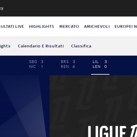
ky
SULTATI LIVE
HIGHLIGHTS
MERCATO
AMICHEVOLI
EUROPEI 
ights
Calendario E Risultati
Classifica
SBG
3
BRS
3
LIL
3
NIC
1
REN
4
LEN
0