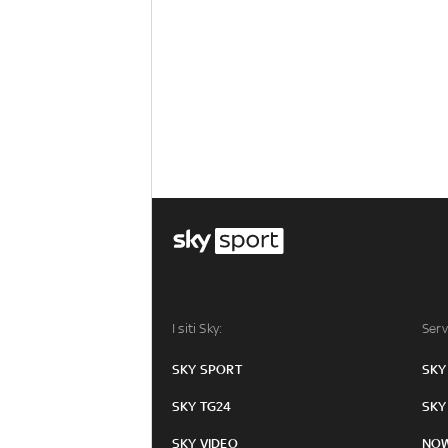
I siti Sky:
Serv
SKY SPORT
SKY
SKY TG24
SKY
SKY VIDEO
NO